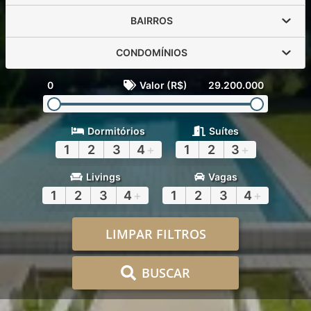
BAIRROS
CONDOMÍNIOS
0
Valor (R$)
29.200.000
Dormitórios
Suítes
1
2
3
4
+
1
2
3
+
Livings
Vagas
1
2
3
4
+
1
2
3
4
+
LIMPAR FILTROS
BUSCAR