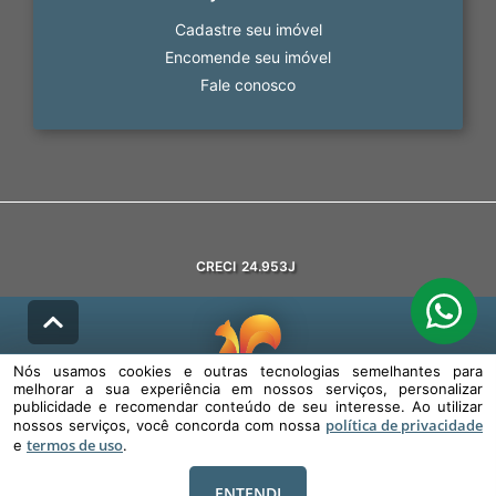
Cadastre seu imóvel
Encomende seu imóvel
Fale conosco
CRECI
24.953J
Nós usamos cookies e outras tecnologias semelhantes para
melhorar a sua experiência em nossos serviços, personalizar
© DESENVOLVIDO PELA
AGIL.NET
publicidade e recomendar conteúdo de seu interesse. Ao utilizar
política de privacidade
nossos serviços, você concorda com nossa
Nós usamos cookies e outras tecnologias semelhantes para melhorar a
termos de uso
sua experiência em nossos serviços, personalizar publicidade e
e
.
recomendar conteúdo de seu interesse. Ao utilizar nossos serviços,
você concorda com nossa política de privacidade e termos de uso.
ENTENDI