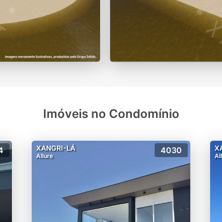
Imóveis no Condomínio
XANGRI-LÁ
X
4
4030
Allure
Al