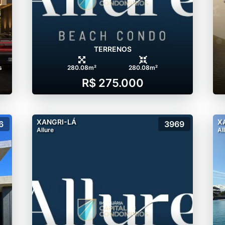
TERRENOS
s
280.08m²
280.08m²
R$ 275.000
XANGRI-LÁ
X
6
3969
Allure
Al