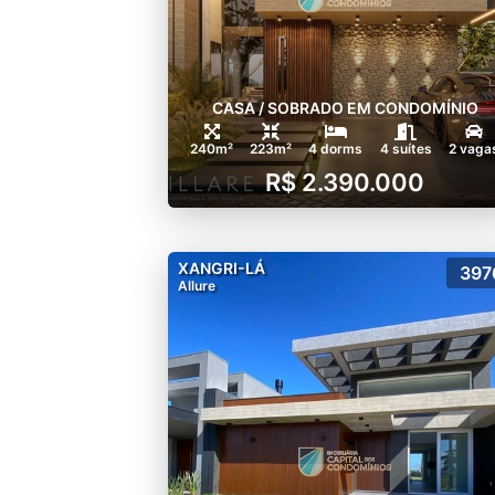
CASA / SOBRADO EM CONDOMÍNIO
240m²
223m²
4 dorms
4 suítes
2 vaga
R$ 2.390.000
XANGRI-LÁ
397
Allure