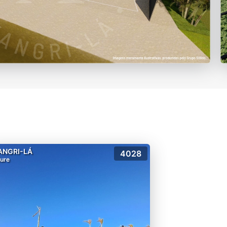
ANGRI-LÁ
4028
lure