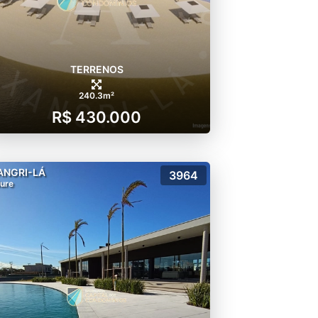
TERRENOS
240.3m²
R$ 430.000
ANGRI-LÁ
3964
lure