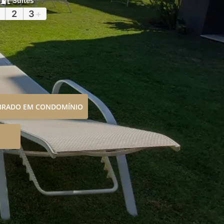
Suítes
2
3
+
OBRADO EM CONDOMÍNIO