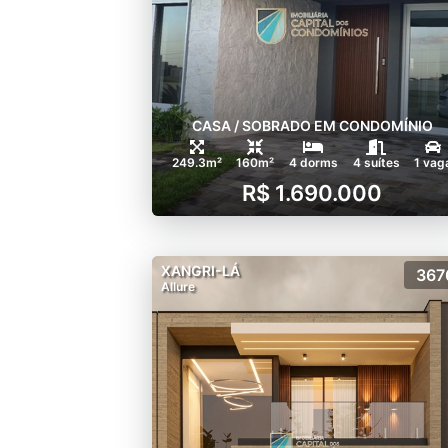
CASA / SOBRADO EM CONDOMÍNIO
249.3m²
160m²
4 dorms
4 suítes
1 vag
R$ 1.690.000
XANGRI-LÁ
367
Allure