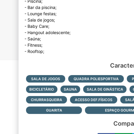
- Piscina;
- Bar da piscina;
- Lounge festas;
- Sala de jogos;
- Baby Care;
- Hangout adolescente;
- Saúna;
- Fitness;
Caracter
SALA DE JOGOS
QUADRA POLIESPORTIVA
BICICLETÁRIO
SAUNA
SALA DE GINÁSTICA
CHURRASQUEIRA
ACESSO DEF.FÍSICOS
SAL
GUARITA
ESPAÇO GOURM
Compar