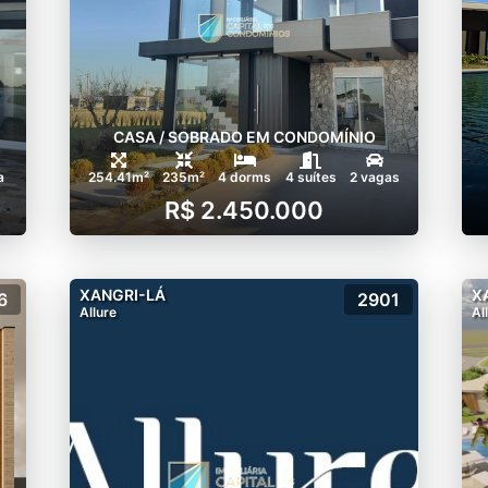
CASA / SOBRADO EM CONDOMÍNIO
a
254.41m²
235m²
4 dorms
4 suítes
2 vagas
R$ 2.450.000
XANGRI-LÁ
X
6
2901
Allure
Al