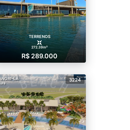
TERRENOS
272.39m²
R$ 289.000
ANGRI-LÁ
3224
lure