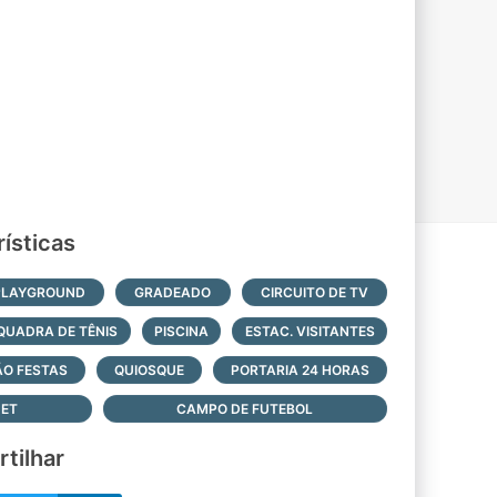
ísticas
PLAYGROUND
GRADEADO
CIRCUITO DE TV
QUADRA DE TÊNIS
PISCINA
ESTAC. VISITANTES
ÃO FESTAS
QUIOSQUE
PORTARIA 24 HORAS
ET
CAMPO DE FUTEBOL
tilhar