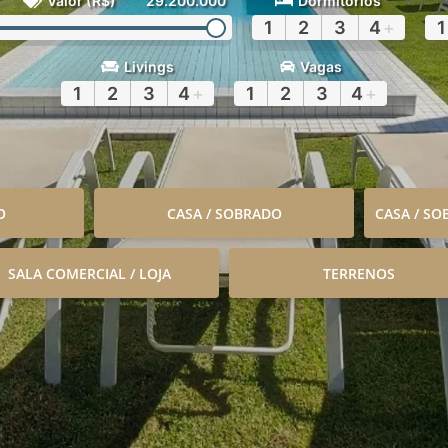
Valor (R$)
29.200.000
Dormitórios
1
2
3
4
+
1
Livings
Vagas
1
2
3
4
+
1
2
3
4
+
O
CASA / SOBRADO
CASA / S
SALA COMERCIAL / LOJA
TERRENOS