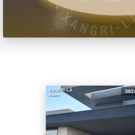
XANGRI-LÁ
392
Allure