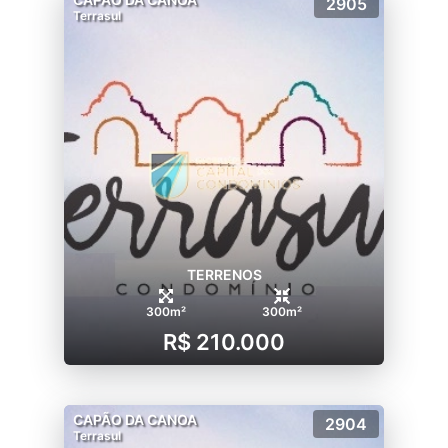
2905
Terrasul
TERRENOS
300m²
300m²
R$ 210.000
CAPÃO DA CANOA
2904
Terrasul