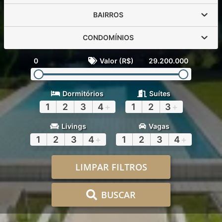
BAIRROS
CONDOMÍNIOS
0
Valor (R$)
29.200.000
Dormitórios
Suítes
1
2
3
4
+
1
2
3
+
Livings
Vagas
1
2
3
4
+
1
2
3
4
+
LIMPAR FILTROS
BUSCAR