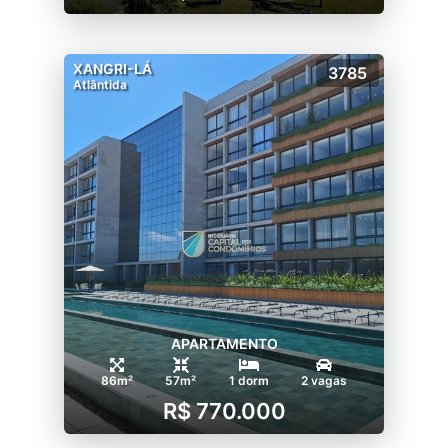
XANGRI-LÁ
3785
Atlântida
APARTAMENTO
86m²
57m²
1 dorm
2 vagas
R$ 770.000