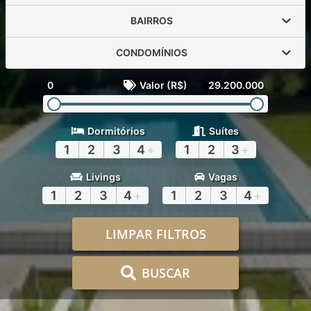
BAIRROS
CONDOMÍNIOS
0
Valor (R$)
29.200.000
Dormitórios
Suítes
1
2
3
4
+
1
2
3
+
Livings
Vagas
1
2
3
4
+
1
2
3
4
+
LIMPAR FILTROS
BUSCAR