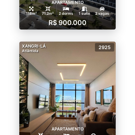
APARTAMENTO
118m²
71.2m²
2 dorms
1 suíte
2 vagas
R$ 900.000
XANGRI-LÁ
2925
Atlântida
APARTAMENTO