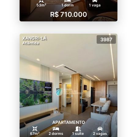
53m²
1 dorm
1 vaga
R$ 710.000
XANGRI-LÁ
3987
Atlântida
APARTAMENTO
67m²
2 dorms
1 suíte
2 vagas