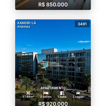
R$ 850.000
XANGRI-LÁ
3491
Atlântida
APARTAMENTO
57.69m²
2 dorms
1 suíte
2 vagas
R$ 920.000