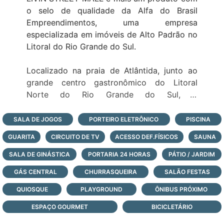
o selo de qualidade da Alfa do Brasil
Empreendimentos, uma empresa
especializada em imóveis de Alto Padrão no
Litoral do Rio Grande do Sul.
Localizado na praia de Atlântida, junto ao
grande centro gastronômico do Litoral
Norte do Rio Grande do Sul, o
Empreendimento possui opções de loft, e
apartamentos de 1 e 2 dormitórios que
SALA DE JOGOS
PORTEIRO ELETRÔNICO
PISCINA
contam ainda com uma completa
GUARITA
CIRCUITO DE TV
ACESSO DEF.FÍSICOS
SAUNA
infraestrutura e lazer com 2.500m² com as
seguintes comodidades para seus usuários:
SALA DE GINÁSTICA
PORTARIA 24 HORAS
PÁTIO / JARDIM
GÁS CENTRAL
CHURRASQUEIRA
SALÃO FESTAS
-6 salões de festas
QUIOSQUE
-Espaço Kids ao ar livre
PLAYGROUND
ÔNIBUS PRÓXIMO
-Espaço Kids fechado
ESPAÇO GOURMET
BICICLETÁRIO
-Academia totalmente equipada