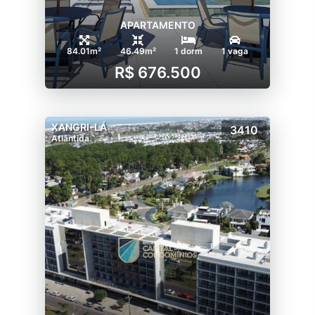
APARTAMENTO
84.01m²
46.49m²
1 dorm
1 vaga
R$ 676.500
XANGRI-LÁ
3410
Atlântida