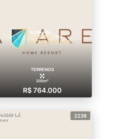
TERRENOS
300m²
R$ 764.000
ANGRI-LÁ
2238
mare