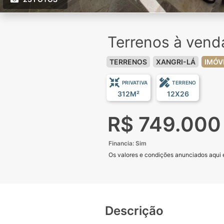
Terrenos à ven
TERRENOS
XANGRI-LÁ
IMÓV
PRIVATIVA
TERRENO
312M²
12X26
R$ 749.000
Financia: Sim
Os valores e condições anunciados aqui e
Descrição