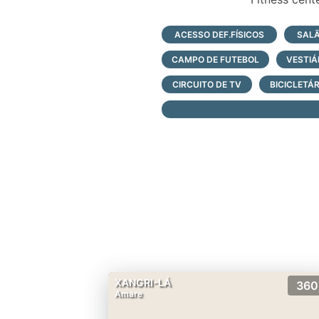
-Salão de fes
-Piscina;
ACESSO DEF.FÍSICOS
SALÃ
-Piscina infant
CAMPO DE FUTEBOL
VESTIÁ
-Espaço gour
-Quadras esp
CIRCUITO DE TV
BICICLETÁR
-Quiosque de
-Praça;
-Sala de reun
-Paradouro be
XANGRI-LÁ
360
Amare