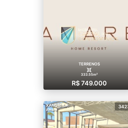
TERRENOS
333.55m²
R$ 749.000
XANGRI-LÁ
342
Amare