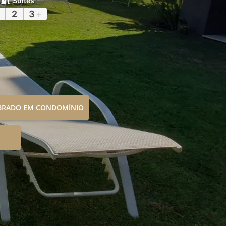
Suítes
2
3
+
OBRADO EM CONDOMÍNIO