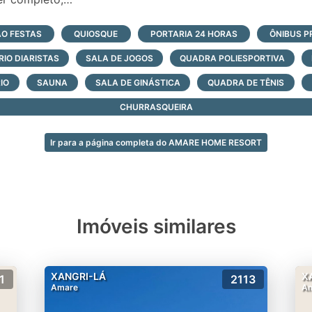
tas;
O FESTAS
QUIOSQUE
PORTARIA 24 HORAS
ÔNIBUS P
il;
RIO DIARISTAS
SALA DE JOGOS
QUADRA POLIESPORTIVA
met com churrasqueira;
ortivas;
IO
SAUNA
SALA DE GINÁSTICA
QUADRA DE TÊNIS
 convivência com churrasqueira;
CHURRASQUEIRA
ião/ cowork;
Ir para a página completa do AMARE HOME RESORT
ira mar.
Imóveis similares
XANGRI-LÁ
X
1
2113
Amare
A