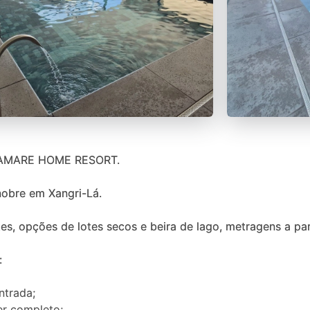
 AMARE HOME RESORT.
nobre em Xangri-Lá.
es, opções de lotes secos e beira de lago, metragens a pa
:
ntrada;
er completo;