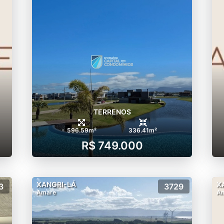
TERRENOS
596.59m²
336.41m²
R$ 749.000
XANGRI-LÁ
X
3
3729
Amare
A