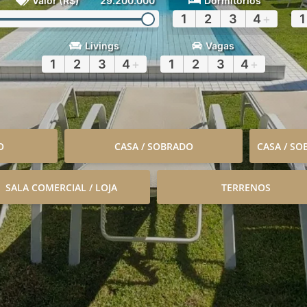
Valor (R$)
29.200.000
Dormitórios
1
2
3
4
+
1
Livings
Vagas
1
2
3
4
+
1
2
3
4
+
O
CASA / SOBRADO
CASA / S
SALA COMERCIAL / LOJA
TERRENOS