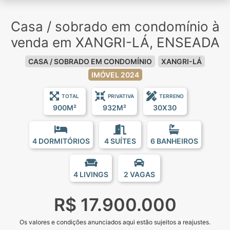
Casa / sobrado em condomínio à
venda em XANGRI-LÁ, ENSEADA
CASA / SOBRADO EM CONDOMÍNIO
XANGRI-LÁ
IMÓVEL 2024
TOTAL
PRIVATIVA
TERRENO
900M²
932M²
30X30
4 DORMITÓRIOS
4 SUÍTES
6 BANHEIROS
4 LIVINGS
2 VAGAS
R$ 17.900.000
Os valores e condições anunciados aqui estão sujeitos a reajustes.