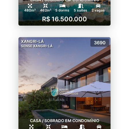
480m²
462m²
5 dorms
5 suítes
2 vagas
R$ 16.500.000
XANGRI-LÁ
3690
SENSE XANGRI-LÁ
CASA / SOBRADO EM CONDOMÍNIO