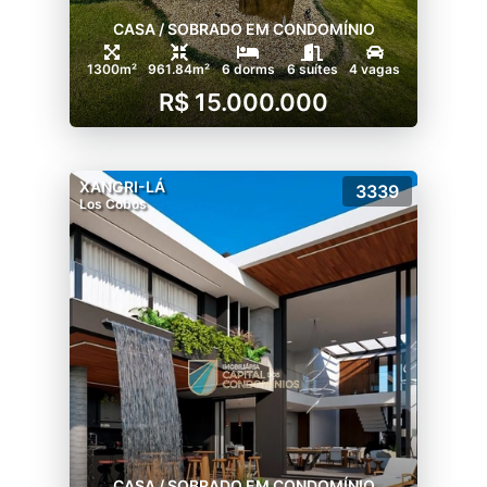
CASA / SOBRADO EM CONDOMÍNIO
1300m²
961.84m²
6 dorms
6 suítes
4 vagas
R$ 15.000.000
XANGRI-LÁ
3339
Los Cobos
CASA / SOBRADO EM CONDOMÍNIO