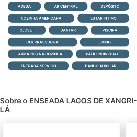
ADEGA
AR CENTRAL
DEPÓSITO
COZINHA AMERICANA
ESTAR ÍNTIMO
CLOSET
JANTAR
PISCINA
CHURRASQUEIRA
LIVING
ARMÁRIOS NA COZINHA
PÁTIO INDIVIDUAL
ENTRADA SERVIÇO
BANHO AUXILIAR
Sobre o ENSEADA LAGOS DE XANGRI-
LÁ