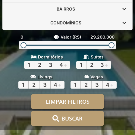
BAIRROS
CONDOMÍNIOS
0
Valor (R$)
29.200.000
Dormitórios
Suítes
1
2
3
4
+
1
2
3
+
Livings
Vagas
1
2
3
4
+
1
2
3
4
+
LIMPAR FILTROS
BUSCAR