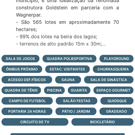
município, é uma idealização da renomada
construtora Goldstein em parceria com a
Wagnerpar.
- São 565 lotes em aproximadamente 70
hectares;
- 99% dos lotes na beira dos lagos;
- terrenos de alto padrão 15m x 30m;
- área de uso comum (lazer, esportes, lagos,
espaços de contemplação e circulação);
SALA DE JOGOS
QUADRA POLIESPORTIVA
PLAYGROUND
- A aceitação do produto é demonstrada
ÔNIBUS PRÓXIMO
ESTAC. VISITANTES
CHURRASQUEIRA
pelo alto índice de adesão para construção
de casas do litoral;
ACESSO DEF.FÍSICOS
SAUNA
SALA DE GINÁSTICA
- Com a maior valorização imobiliária da
QUADRA DE TÊNIS
PISCINA
GUARITA
ESPAÇO GOURMET
atualidade no litoral, o Enseada é referência
CAMPO DE FUTEBOL
em condomínio de terrenos para classe AA;
SALÃO FESTAS
QUIOSQUE
- paradouro à beira-mar;
PORTARIA 24 HORAS
PÁTIO / JARDIM
GRADEADO
- infraestrutura de lazer completa e portaria
CIRCUITO DE TV
BICICLETÁRIO
com monitoramento e segurança 24 horas,
todos os dias do ano;