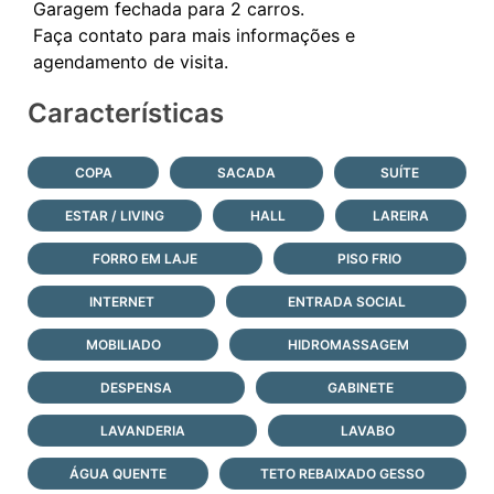
Garagem fechada para 2 carros.
Faça contato para mais informações e
Características
COPA
SACADA
SUÍTE
ESTAR / LIVING
HALL
LAREIRA
FORRO EM LAJE
PISO FRIO
INTERNET
ENTRADA SOCIAL
MOBILIADO
HIDROMASSAGEM
DESPENSA
GABINETE
LAVANDERIA
LAVABO
ÁGUA QUENTE
TETO REBAIXADO GESSO