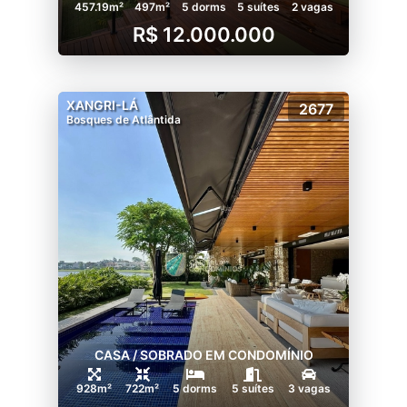
457.19m²
497m²
5 dorms
5 suítes
2 vagas
R$ 12.000.000
XANGRI-LÁ
2677
Bosques de Atlântida
CASA / SOBRADO EM CONDOMÍNIO
928m²
722m²
5 dorms
5 suítes
3 vagas