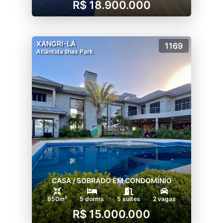
R$ 18.900.000
XANGRI-LÁ
1169
Atlântida Ilhas Park
CASA / SOBRADO EM CONDOMÍNIO
650m²
5 dorms
5 suítes
2 vagas
R$ 15.000.000