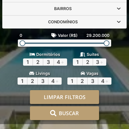
BAIRROS
CONDOMÍNIOS
0
Valor (R$)
29.200.000
Dormitórios
Suítes
1
2
3
4
+
1
2
3
+
Livings
Vagas
1
2
3
4
+
1
2
3
4
+
LIMPAR FILTROS
BUSCAR