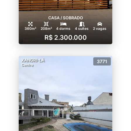
CASA / SOBRADO
360m²
208m²
4 dorms
4 suítes
2 vagas
R$ 2.300.000
XANGRI-LÁ
3771
Centro