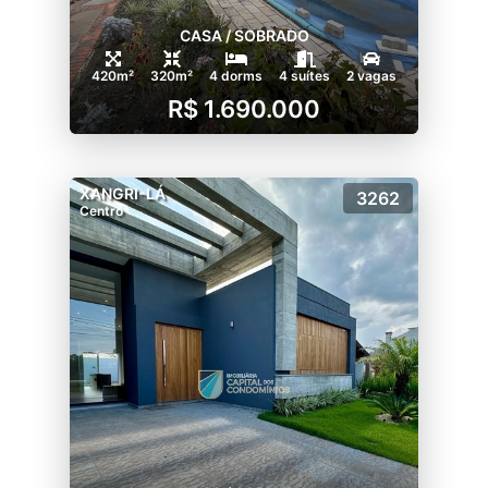
CASA / SOBRADO
420m²
320m²
4 dorms
4 suítes
2 vagas
R$ 1.690.000
XANGRI-LÁ
3262
Centro