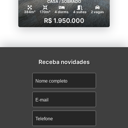
CASA / SOBRADO
384m²
170m²
4 dorms
4 suítes
2 vagas
R$ 1.950.000
Receba novidades