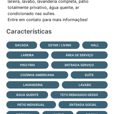
lareira, lavabo, lavanderia completa, pátio
totalmente privativo, água quente, ar
condicionado nas suítes.
Características
SACADA
ESTAR / LIVING
HALL
LAREIRA
ÁREA DE SERVIÇO
PISO FRIO
ENTRADA SERVIÇO
COZINHA AMERICANA
SUÍTE
LAVANDERIA
LAVABO
ÁGUA QUENTE
TETO REBAIXADO GESSO
PÁTIO INDIVIDUAL
ENTRADA SOCIAL