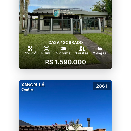
CASA / SOBRADO
450m²
166m²
3 dorms
3 suítes
2 vagas
R$ 1.590.000
XANGRI-LÁ
2861
Centro