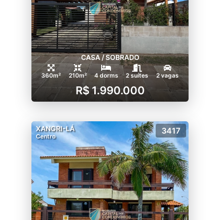
CASA / SOBRADO
360m²
210m²
4 dorms
2 suítes
2 vagas
R$ 1.990.000
XANGRI-LÁ
3417
Centro