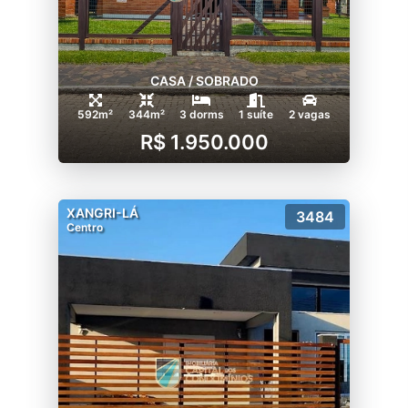
CASA / SOBRADO
592m²
344m²
3 dorms
1 suíte
2 vagas
R$ 1.950.000
XANGRI-LÁ
3484
Centro