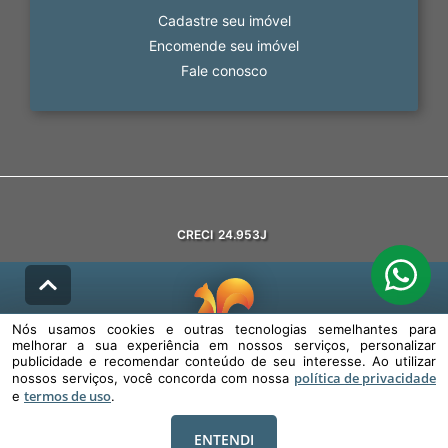
Cadastre seu imóvel
Encomende seu imóvel
Fale conosco
CRECI
24.953J
Nós usamos cookies e outras tecnologias semelhantes para
melhorar a sua experiência em nossos serviços, personalizar
© DESENVOLVIDO PELA
AGIL.NET
publicidade e recomendar conteúdo de seu interesse. Ao utilizar
política de privacidade
nossos serviços, você concorda com nossa
Nós usamos cookies e outras tecnologias semelhantes para melhorar a
termos de uso
sua experiência em nossos serviços, personalizar publicidade e
e
.
recomendar conteúdo de seu interesse. Ao utilizar nossos serviços,
você concorda com nossa política de privacidade e termos de uso.
ENTENDI