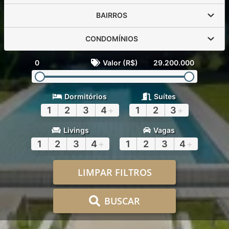
BAIRROS
CONDOMÍNIOS
0
Valor (R$)
29.200.000
Dormitórios
Suítes
1
2
3
4
+
1
2
3
+
Livings
Vagas
1
2
3
4
+
1
2
3
4
+
LIMPAR FILTROS
BUSCAR