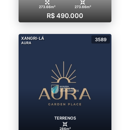
273.66m²
273.66m²
R$ 490.000
XANGRI-LÁ
3589
AURA
TERRENOS
286m²