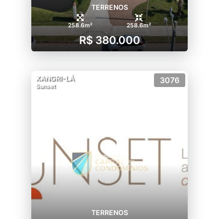
TERRENOS
258.6m²
258.6m²
R$ 380.000
XANGRI-LÁ
3076
Sunset
TERRENOS