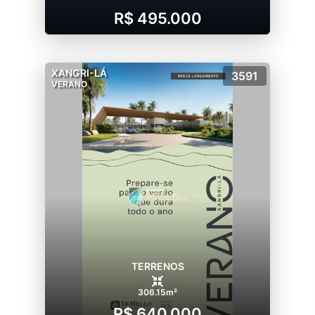
R$ 495.000
XANGRI-LÁ
3591
VERANO
TERRENOS
306.15m²
R$ 640.000