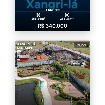
TERRENOS
255.36m²
255.36m²
R$ 340.000
XANGRI-LÁ
2051
SANTORINI