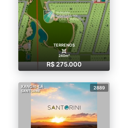
TERRENOS
240m²
R$ 275.000
XANGRI-LÁ
2889
SANTORINI