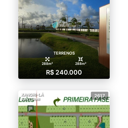
TERRENOS
288m²
288m²
R$ 240.000
XANGRI-LÁ
2617
SANTORINI