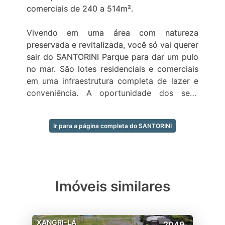
comerciais de 240 a 514m².
Vivendo em uma área com natureza
preservada e revitalizada, você só vai querer
sair do SANTORINI Parque para dar um pulo
no mar. São lotes residenciais e comerciais
em uma infraestrutura completa de lazer e
conveniência. A oportunidade dos seus
sonhos com o preço e as condições que
você sempre quis.
Ir para a página completa do SANTORINI
UMA ÓTIMA OPORTUNIDADE PARA VOCÊ
INVESTIR!
Essa é uma oportunidade imperdível de
entrar na segunda fase de vendas, com a
Imóveis similares
vantagem de aproveitar toda a
infraestrutura urbana entregue pela
incorporadora na primeira fase do
XANGRI-LÁ
2049