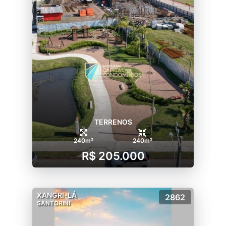
TERRENOS
240m²
240m²
R$ 205.000
XANGRI-LÁ
2862
SANTORINI