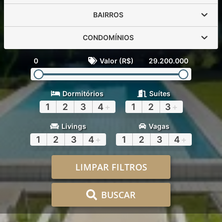
BAIRROS
CONDOMÍNIOS
0
Valor (R$)
29.200.000
Dormitórios
Suítes
1
2
3
4
+
1
2
3
+
Livings
Vagas
1
2
3
4
+
1
2
3
4
+
LIMPAR FILTROS
BUSCAR