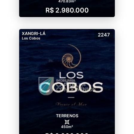
470.83m²
R$ 2.980.000
XANGRI-LÁ
2247
Los Cobos
TERRENOS
450m²