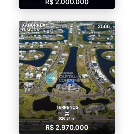
R$ 2.000.000
XANGRI-LÁ
2566
ENSEADA
TERRENOS
626.81m²
R$ 2.970.000