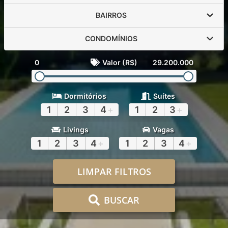
BAIRROS
CONDOMÍNIOS
0
Valor (R$)
29.200.000
Dormitórios
Suítes
1
2
3
4
+
1
2
3
+
Livings
Vagas
1
2
3
4
+
1
2
3
4
+
LIMPAR FILTROS
BUSCAR