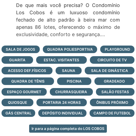
De que mais você precisa? O Condomínio
Los Cobos é um luxuoso condomínio
fechado de alto padrão à beira mar com
apenas 86 lotes, oferecendo o máximo de
exclusividade, conforto e segurança.
-Lotes com metragens a partir de 450m²
SALA DE JOGOS
QUADRA POLIESPORTIVA
PLAYGROUND
-Guarita de segurança 24 horas
GUARITA
ESTAC. VISITANTES
CIRCUITO DE TV
-Quadra de futebol
-Quadras de tênis
ACESSO DEF.FÍSICOS
SAUNA
SALA DE GINÁSTICA
-Clube de tênis
QUADRA DE TÊNIS
PISCINA
GRADEADO
-Quadras de paddle
ESPAÇO GOURMET
-Serviços
CHURRASQUEIRA
SALÃO FESTAS
-Clube social
QUIOSQUE
PORTARIA 24 HORAS
ÔNIBUS PRÓXIMO
-Fitness center
GÁS CENTRAL
DEPÓSITO INDIVIDUAL
CAMPO DE FUTEBOL
-Sala de jogos
-Restaurante e bar
-Piscina externa
Ir para a página completa do LOS COBOS