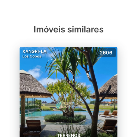
-Clube infantil
-Piscina infantil
-Lounge ao ar livre
-Estacionamento.
Imóveis similares
XANGRI-LÁ
2606
Los Cobos
TERRENOS