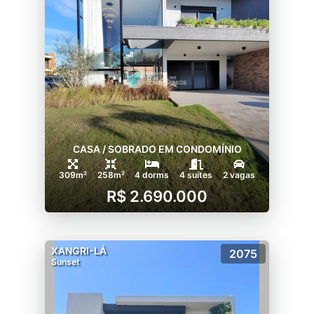
CASA / SOBRADO EM CONDOMÍNIO
309m²
258m²
4 dorms
4 suítes
2 vagas
R$ 2.690.000
XANGRI-LÁ
2075
Sunset