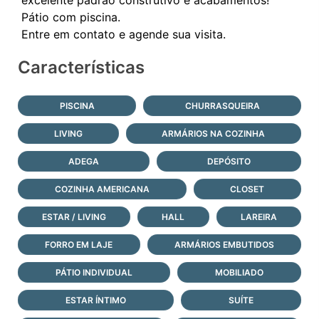
Pátio com piscina.
Características
PISCINA
CHURRASQUEIRA
LIVING
ARMÁRIOS NA COZINHA
ADEGA
DEPÓSITO
COZINHA AMERICANA
CLOSET
ESTAR / LIVING
HALL
LAREIRA
FORRO EM LAJE
ARMÁRIOS EMBUTIDOS
PÁTIO INDIVIDUAL
MOBILIADO
ESTAR ÍNTIMO
SUÍTE