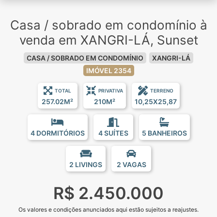
Casa / sobrado em condomínio à
venda em XANGRI-LÁ, Sunset
CASA / SOBRADO EM CONDOMÍNIO
XANGRI-LÁ
IMÓVEL 2354
TOTAL
PRIVATIVA
TERRENO
257.02M²
210M²
10,25X25,87
4 DORMITÓRIOS
4 SUÍTES
5 BANHEIROS
2 LIVINGS
2 VAGAS
R$ 2.450.000
Os valores e condições anunciados aqui estão sujeitos a reajustes.