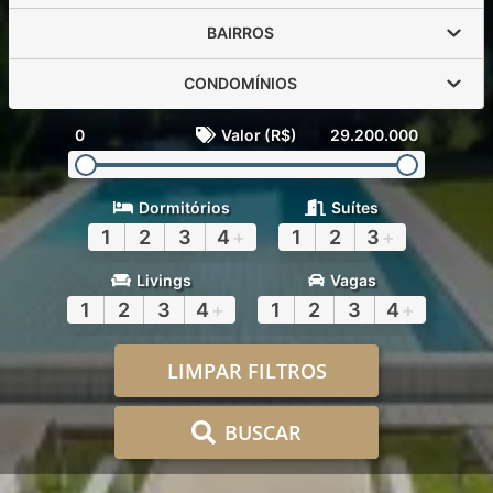
BAIRROS
CONDOMÍNIOS
0
Valor (R$)
29.200.000
Dormitórios
Suítes
1
2
3
4
+
1
2
3
+
Livings
Vagas
1
2
3
4
+
1
2
3
4
+
LIMPAR FILTROS
BUSCAR