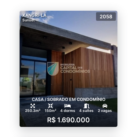
- Pórtico de acesso monitorado, cancelas e
guarita blindada, portões eletrônicos e
XANGRI-LÁ
2058
projeto de segurança
Sunset
SUNSET CLUB
- Decks, piscina com 435m² com borda
infinita e vista para o lago
- Piscina Indoor com duas raias de 20m
- Vestiários
- Fitness equipado para diversas atividades
- 2 espaços gourmet totalmente decorados
e equipados para 24 pessoas sentadas cada
- Pool bar completo e equipado com vista
para o lago
CASA / SOBRADO EM CONDOMÍNIO
SPORTS AND FUN
250.3m²
150m²
4 dorms
4 suítes
2 vagas
- Quadra de tênis coberta com piso de
R$ 1.690.000
saibro
- Quadra de tênis aberta com piso rápido
- Quadra de beach tênis