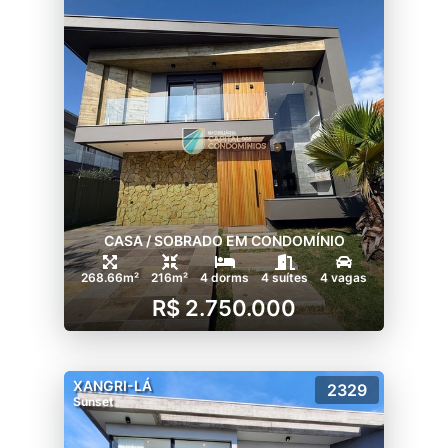
CASA / SOBRADO EM CONDOMÍNIO
268.66m²
216m²
4 dorms
4 suítes
4 vagas
R$ 2.750.000
XANGRI-LÁ
2329
Sunset