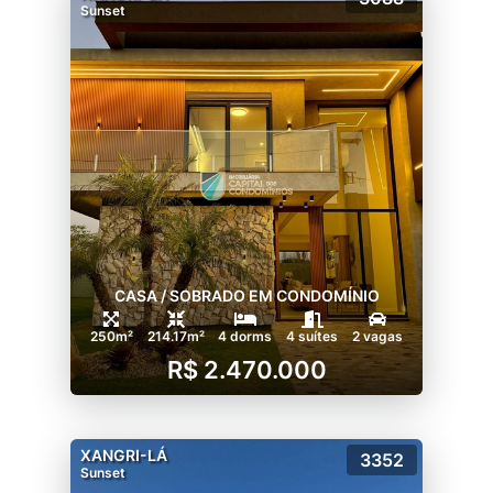
Sunset
CASA / SOBRADO EM CONDOMÍNIO
250m²
214.17m²
4 dorms
4 suítes
2 vagas
R$ 2.470.000
XANGRI-LÁ
3352
Sunset