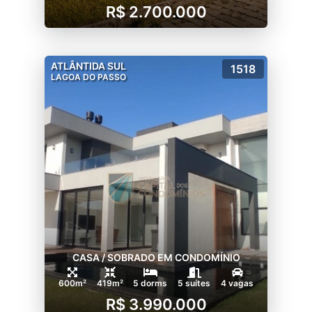
R$ 2.700.000
ATLÂNTIDA SUL
1518
LAGOA DO PASSO
CASA / SOBRADO EM CONDOMÍNIO
600m²
419m²
5 dorms
5 suítes
4 vagas
R$ 3.990.000