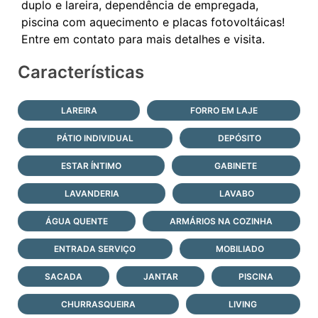
duplo e lareira, dependência de empregada,
piscina com aquecimento e placas fotovoltáicas!
Características
LAREIRA
FORRO EM LAJE
PÁTIO INDIVIDUAL
DEPÓSITO
ESTAR ÍNTIMO
GABINETE
LAVANDERIA
LAVABO
ÁGUA QUENTE
ARMÁRIOS NA COZINHA
ENTRADA SERVIÇO
MOBILIADO
SACADA
JANTAR
PISCINA
CHURRASQUEIRA
LIVING