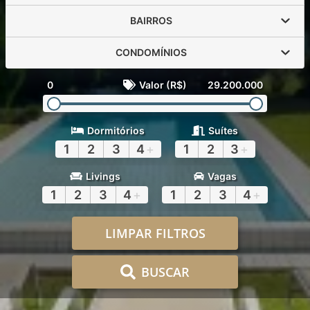
BAIRROS
CONDOMÍNIOS
0
Valor (R$)
29.200.000
Dormitórios
Suítes
1
2
3
4
+
1
2
3
+
Livings
Vagas
1
2
3
4
+
1
2
3
4
+
LIMPAR FILTROS
BUSCAR