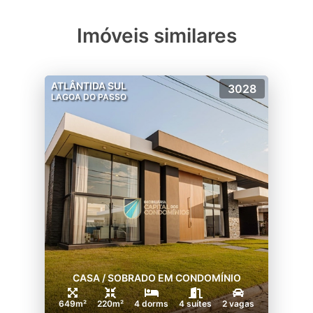
Imóveis similares
ATLÂNTIDA SUL
3028
LAGOA DO PASSO
CASA / SOBRADO EM CONDOMÍNIO
649m²
220m²
4 dorms
4 suítes
2 vagas