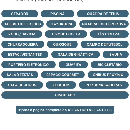
- portaria com monitoramento e segurança
24 horas, todos os dias do ano;
GERADOR
PISCINA
QUADRA DE TÊNIS
Veja todas as opções de lotes e casas à
ACESSO DEF.FÍSICOS
PLAYGROUND
QUADRA POLIESPORTIVA
venda no condomínio à beira-mar Atlântico
Vilas Club, logo abaixo, e agende a sua
PÁTIO / JARDIM
CIRCUITO DE TV
GÁS CENTRAL
visita com nossos corretores agora mesmo!
CHURRASQUEIRA
QUIOSQUE
CAMPO DE FUTEBOL
ESTAC. VISITANTES
SALA DE GINÁSTICA
SAUNA
PORTEIRO ELETRÔNICO
GUARITA
BICICLETÁRIO
SALÃO FESTAS
ESPAÇO GOURMET
ÔNIBUS PRÓXIMO
SALA DE JOGOS
ZELADOR
PORTARIA 24 HORAS
GRADEADO
Ir para a página completa do ATLÂNTICO VILLAS CLUB