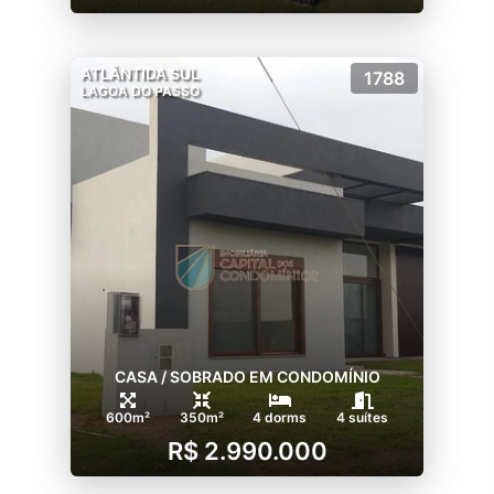
ATLÂNTIDA SUL
1788
LAGOA DO PASSO
CASA / SOBRADO EM CONDOMÍNIO
600m²
350m²
4 dorms
4 suítes
R$ 2.990.000