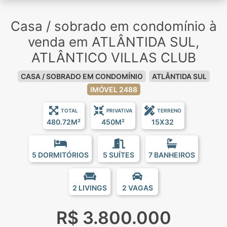
Casa / sobrado em condomínio à
venda em ATLÂNTIDA SUL,
ATLÂNTICO VILLAS CLUB
CASA / SOBRADO EM CONDOMÍNIO
ATLÂNTIDA SUL
IMÓVEL 2488
TOTAL
PRIVATIVA
TERRENO
480.72M²
450M²
15X32
5 DORMITÓRIOS
5 SUÍTES
7 BANHEIROS
2 LIVINGS
2 VAGAS
R$ 3.800.000