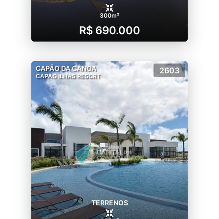
300m²
R$ 690.000
CAPÃO DA CANOA
2603
CAPÃO ILHAS RESORT
TERRENOS