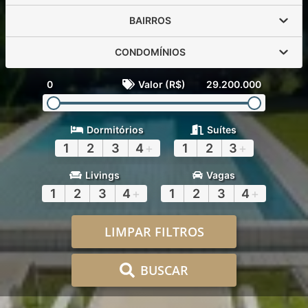
BAIRROS
CONDOMÍNIOS
0
Valor (R$)
29.200.000
Dormitórios
Suítes
1
2
3
4
+
1
2
3
+
Livings
Vagas
1
2
3
4
+
1
2
3
4
+
LIMPAR FILTROS
BUSCAR