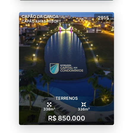
CAPÃO DA CANOA
2915
CAPÃO ILHAS RESORT
TERRENOS
336m²
336m²
R$ 850.000