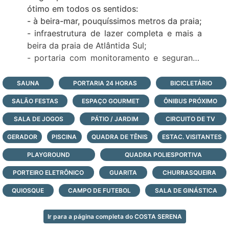
ótimo em todos os sentidos:
- à beira-mar, pouquíssimos metros da praia;
- infraestrutura de lazer completa e mais a
beira da praia de Atlântida Sul;
- portaria com monitoramento e segurança
24 horas, todos os dias do ano;
Veja todas as opções de lotes e casas à
SAUNA
PORTARIA 24 HORAS
BICICLETÁRIO
venda neste condomínio fechado à beira-
SALÃO FESTAS
ESPAÇO GOURMET
ÔNIBUS PRÓXIMO
mar, logo abaixo, faça contato e agende a
sua visita com nossos corretores agora
SALA DE JOGOS
PÁTIO / JARDIM
CIRCUITO DE TV
mesmo!
GERADOR
PISCINA
QUADRA DE TÊNIS
ESTAC. VISITANTES
PLAYGROUND
QUADRA POLIESPORTIVA
PORTEIRO ELETRÔNICO
GUARITA
CHURRASQUEIRA
QUIOSQUE
CAMPO DE FUTEBOL
SALA DE GINÁSTICA
Ir para a página completa do COSTA SERENA