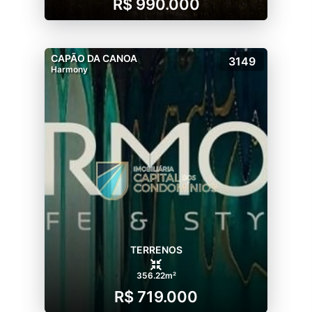
R$ 990.000
CAPÃO DA CANOA
3149
Harmony
TERRENOS
356.22m²
R$ 719.000