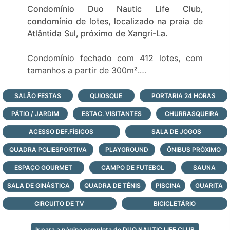
Condomínio Duo Nautic Life Club,
condomínio de lotes, localizado na praia de
Atlântida Sul, próximo de Xangri-La.
Condomínio fechado com 412 lotes, com
tamanhos a partir de 300m².
Portaria 24 hs
Clube social
SALÃO FESTAS
QUIOSQUE
PORTARIA 24 HORAS
Piscinas
PÁTIO / JARDIM
ESTAC. VISITANTES
CHURRASQUEIRA
Praia artificial
Quadras de beach tênis
ACESSO DEF.FÍSICOS
SALA DE JOGOS
Quadra poliesportiva
QUADRA POLIESPORTIVA
PLAYGROUND
ÔNIBUS PRÓXIMO
Quadra de tênis
ESPAÇO GOURMET
Acesso a lagoa
CAMPO DE FUTEBOL
SAUNA
Clube náutico
SALA DE GINÁSTICA
QUADRA DE TÊNIS
PISCINA
GUARITA
CIRCUITO DE TV
BICICLETÁRIO
Ir para a página completa do DUO NAUTIC LIFE CLUB