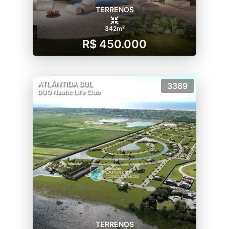
TERRENOS
342m²
R$ 450.000
ATLÂNTIDA SUL
3389
DUO Nautic Life Club
TERRENOS