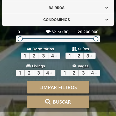
BAIRROS
CONDOMÍNIOS
0
Valor (R$)
29.200.000
Dormitórios
Suítes
1
2
3
4
+
1
2
3
+
Livings
Vagas
1
2
3
4
+
1
2
3
4
+
LIMPAR FILTROS
BUSCAR