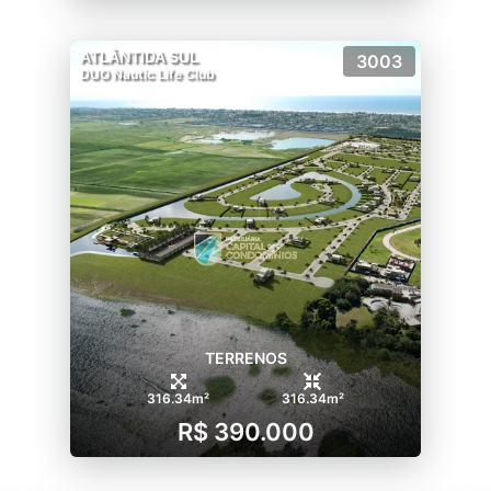
ATLÂNTIDA SUL
3003
DUO Nautic Life Club
TERRENOS
316.34m²
316.34m²
R$ 390.000