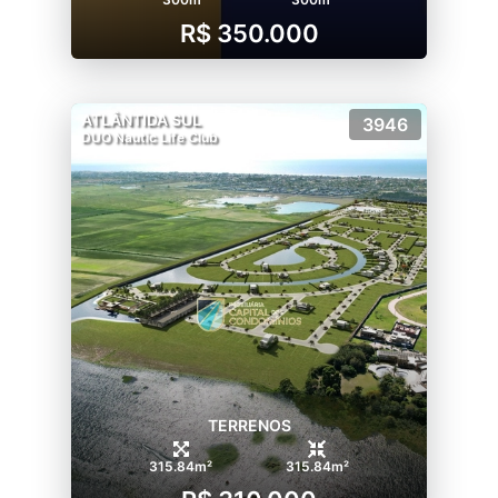
R$ 350.000
ATLÂNTIDA SUL
3946
DUO Nautic Life Club
TERRENOS
315.84m²
315.84m²