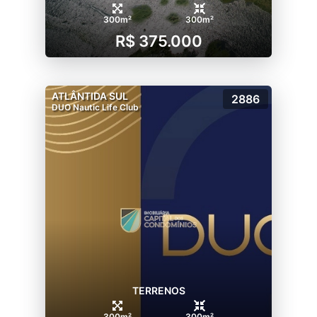
300m²
300m²
R$ 375.000
ATLÂNTIDA SUL
2886
DUO Nautic Life Club
TERRENOS
300m²
300m²