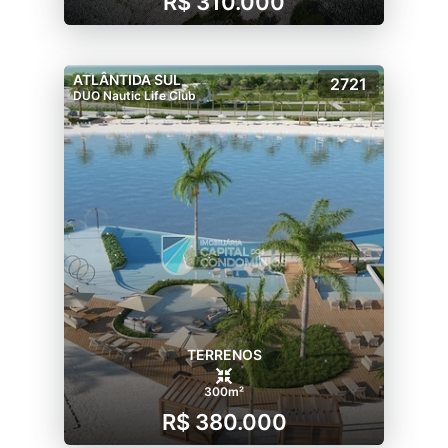
R$ 310.000
ATLÂNTIDA SUL
2721
DUO Nautic Life Club
TERRENOS
300m²
R$ 380.000