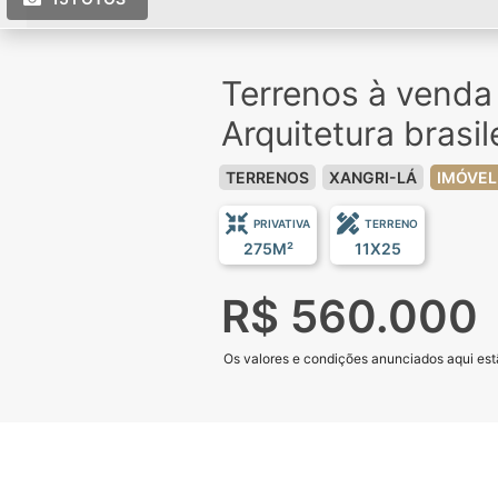
Terrenos à vend
Arquitetura brasil
TERRENOS
XANGRI-LÁ
IMÓVEL
PRIVATIVA
TERRENO
275M²
11X25
R$ 560.000
Os valores e condições anunciados aqui estã