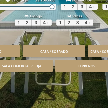
Valor (R$)
29.200.000
Dormitórios
1
2
3
4
+
1
Livings
Vagas
1
2
3
4
+
1
2
3
4
+
O
CASA / SOBRADO
CASA / S
SALA COMERCIAL / LOJA
TERRENOS