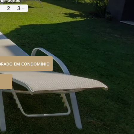
Suítes
2
3
+
OBRADO EM CONDOMÍNIO