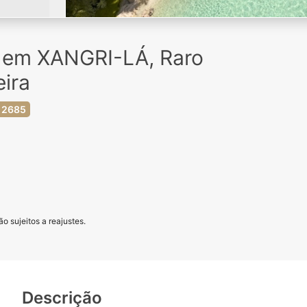
a em XANGRI-LÁ, Raro
eira
 2685
o sujeitos a reajustes.
Descrição