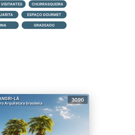
 VISITANTES
CHURRASQUEIRA
am, cada um com sua própria
UARITA
ESPAÇO GOURMET
muro criando um cenário com
mento com um lago artificial
CINA
GRADEADO
 resorts do Caribe.
ANGRI-LÁ
3090
ro Arquitetura brasileira