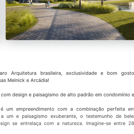
o Arquitetura brasileira, exclusividade e bom gosto
s Melnick e Arcádia!
com design e paisagismo de alto padrão em condomínio e
ira é um empreendimento com a combinação perfeita en
 um e paisagismo exuberante, o testemunho de beleza
ign se entrelaça com a natureza. Imagine-se entre 2
 adornam todo o condomínio, criando uma atmosfera de tr