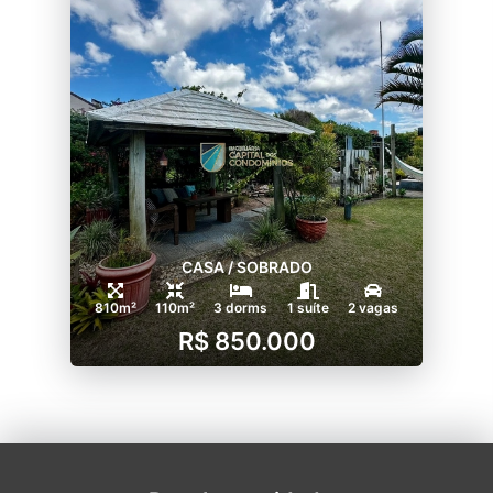
CASA / SOBRADO
810m²
110m²
3 dorms
1 suíte
2 vagas
R$ 850.000