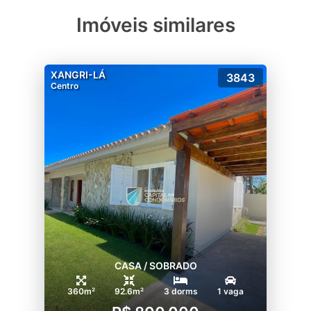
Imóveis similares
XANGRI-LÁ
3843
Centro
CASA / SOBRADO
360m²
92.6m²
3 dorms
1 vaga