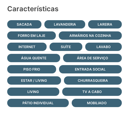
Características
SACADA
LAVANDERIA
LAREIRA
FORRO EM LAJE
ARMÁRIOS NA COZINHA
INTERNET
SUÍTE
LAVABO
ÁGUA QUENTE
ÁREA DE SERVIÇO
PISO FRIO
ENTRADA SOCIAL
ESTAR / LIVING
CHURRASQUEIRA
LIVING
TV A CABO
PÁTIO INDIVIDUAL
MOBILIADO