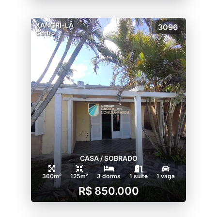
XANGRI-LÁ
3096
Centro
CASA / SOBRADO
360m²
125m²
3 dorms
1 suíte
1 vaga
R$ 850.000