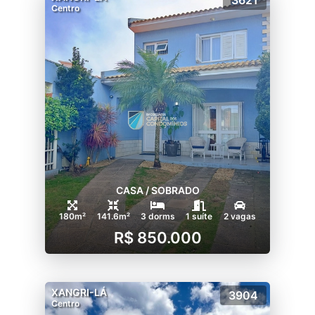
Centro
CASA / SOBRADO
180m²
141.6m²
3 dorms
1 suíte
2 vagas
R$ 850.000
XANGRI-LÁ
3904
Centro