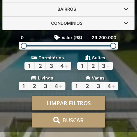
BAIRROS
CONDOMÍNIOS
0
Valor (R$)
29.200.000
Dormitórios
Suítes
1
2
3
4
+
1
2
3
+
Livings
Vagas
1
2
3
4
+
1
2
3
4
+
LIMPAR FILTROS
BUSCAR