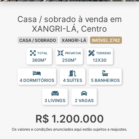
Casa / sobrado à venda em
XANGRI-LÁ, Centro
CASA / SOBRADO
XANGRI-LÁ
IMÓVEL 2742
TOTAL
PRIVATIVA
TERRENO
360M²
250M²
12X30
4 DORMITÓRIOS
4 SUÍTES
5 BANHEIROS
3 LIVINGS
2 VAGAS
R$ 1.200.000
Os valores e condições anunciados aqui estão sujeitos a reajustes.