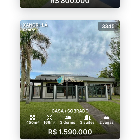
R$ 800.000
XANGRI-LÁ
3345
Centro
CASA / SOBRADO
450m²
166m²
3 dorms
3 suítes
2 vagas
R$ 1.590.000