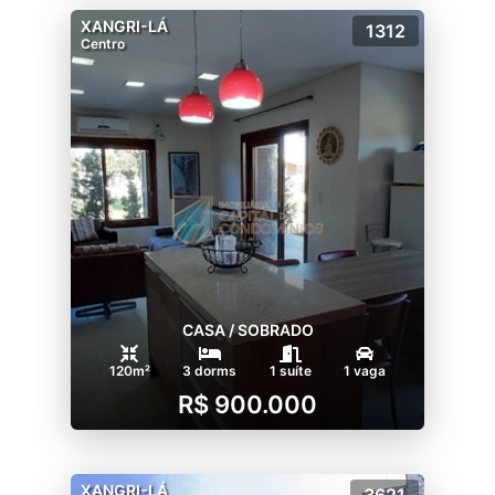
XANGRI-LÁ
1312
Centro
CASA / SOBRADO
120m²
3 dorms
1 suíte
1 vaga
R$ 900.000
XANGRI-LÁ
3621