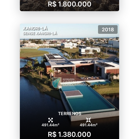
R$ 1.800.000
XANGRI-LÁ
2018
SENSE XANGRI-LÁ
TERRENOS
491.44m²
491.44m²
R$ 1.380.000