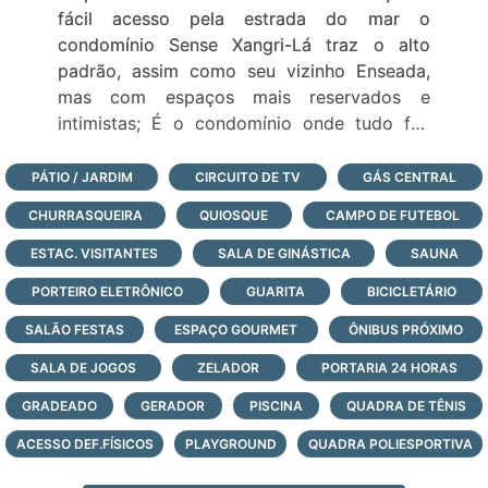
fácil acesso pela estrada do mar o
condomínio Sense Xangri-Lá traz o alto
padrão, assim como seu vizinho Enseada,
mas com espaços mais reservados e
intimistas; É o condomínio onde tudo faz
sentido:
- Apenas 144 lotes, em aproximadamente 17
PÁTIO / JARDIM
CIRCUITO DE TV
GÁS CENTRAL
hectares;
CHURRASQUEIRA
QUIOSQUE
CAMPO DE FUTEBOL
- lotes grandes na sua maioria com 15m x
30m, para casas de alto padrão;
ESTAC. VISITANTES
SALA DE GINÁSTICA
SAUNA
- lotes banhados por lagos;
PORTEIRO ELETRÔNICO
GUARITA
BICICLETÁRIO
- localização privilegiada e fácil acesso pela
SALÃO FESTAS
Estrada do Mar, na entrada principal de
ESPAÇO GOURMET
ÔNIBUS PRÓXIMO
Xangri-Lá;
SALA DE JOGOS
ZELADOR
PORTARIA 24 HORAS
- infraestrutura de lazer completa com
GRADEADO
GERADOR
PISCINA
QUADRA DE TÊNIS
paradouro exclusivo à beira-mar de Xangri-
Lá;
ACESSO DEF.FÍSICOS
PLAYGROUND
QUADRA POLIESPORTIVA
- portaria com monitoramento e segurança