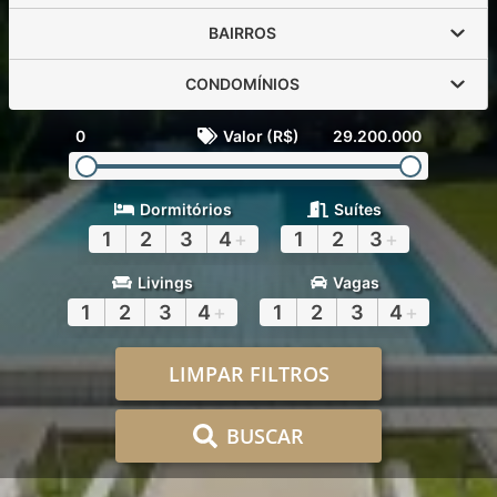
BAIRROS
CONDOMÍNIOS
0
Valor (R$)
29.200.000
Dormitórios
Suítes
1
2
3
4
+
1
2
3
+
Livings
Vagas
1
2
3
4
+
1
2
3
4
+
LIMPAR FILTROS
BUSCAR