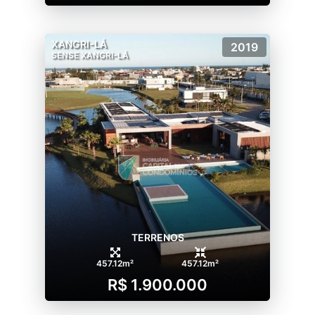
XANGRI-LÁ
2019
SENSE XANGRI-LÁ
TERRENOS
457.12m²
457.12m²
R$ 1.900.000