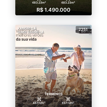
483.23m²
483.23m²
R$ 1.490.000
XANGRI-LÁ
2251
SENSE XANGRI-LÁ
TERRENOS
457.12m²
457.12m²