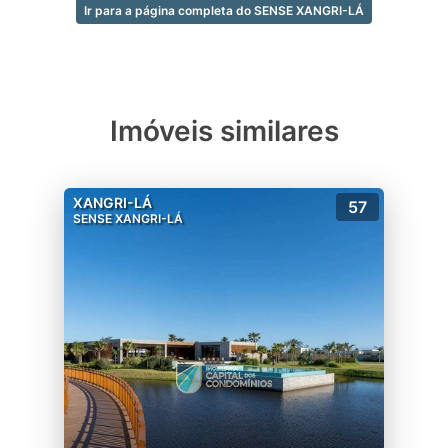
24 horas, todos os dias do ano;
Ir para a página completa do SENSE XANGRI-LÁ
Veja todas as opções de lotes e casas à
venda neste maravilhoso condomínio
fechado, logo abaixo, faça contato e agende
a sua visita com nossos corretores agora
mesmo!
Imóveis similares
XANGRI-LÁ
57
SENSE XANGRI-LÁ