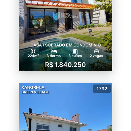
- Pergolados com concreto aparente e
pedras.
- A menor distância do lago é de 19,15m
- Club/restaurante será na parte central
- Piscina infantil
- Piscina térmica coberta e descoberta,
CASA / SOBRADO EM CONDOMÍNIO
suspensa em cima do lago.
- 02 praias artificiais
224m²
3 dorms
3 suítes
2 vagas
- A infra será para o lado da Estrada do Mar
R$ 1.840.250
- 2 quadras de beach tênis
- 1 de tênis de saibro
- 1 de tênis coberto
XANGRI-LÁ
1792
- 1 de futebol 07
GREEN VILLAGE
- 1 espaço co-working (lugar que reúne
pessoas distintas para trabalharem em
ambiente compartilhado)
- 1 fire place (lareira em ambiente aberto)