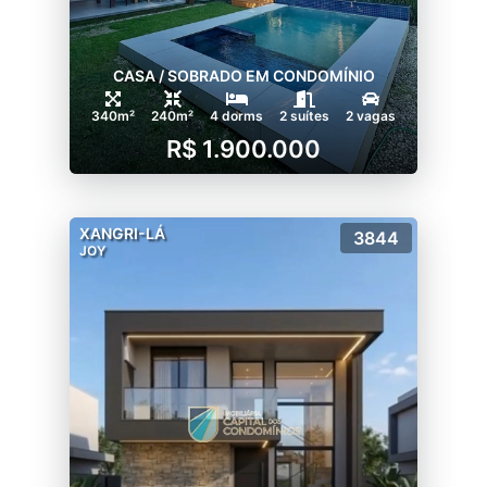
CASA / SOBRADO EM CONDOMÍNIO
340m²
240m²
4 dorms
2 suítes
2 vagas
R$ 1.900.000
XANGRI-LÁ
3844
JOY