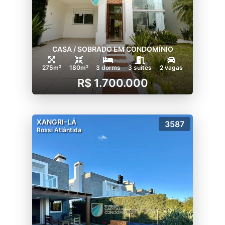
CASA / SOBRADO EM CONDOMÍNIO
275m²
180m²
3 dorms
3 suítes
2 vagas
R$ 1.700.000
XANGRI-LÁ
3587
Rossi Atlântida