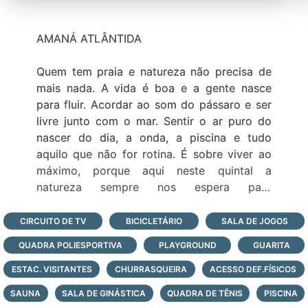
AMANÁ ATLÂNTIDA
Quem tem praia e natureza não precisa de
mais nada. A vida é boa e a gente nasce
para fluir. Acordar ao som do pássaro e ser
livre junto com o mar. Sentir o ar puro do
nascer do dia, a onda, a piscina e tudo
aquilo que não for rotina. É sobre viver ao
máximo, porque aqui neste quintal a
natureza sempre nos espera para
recomeçar.
CIRCUITO DE TV
BICICLETÁRIO
SALA DE JOGOS
Condomínio de casas prontas em
QUADRA POLIESPORTIVA
PLAYGROUND
GUARITA
localização nobre na praia de Atlântida.
ESTAC. VISITANTES
CHURRASQUEIRA
ACESSO DEF.FÍSICOS
- São 209 casas com lotes mínimos de
SAUNA
SALA DE GINÁSTICA
QUADRA DE TÊNIS
PISCINA
240m2