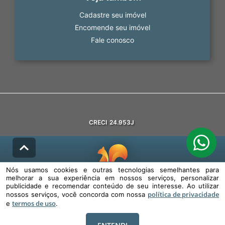
Cadastre seu imóvel
Encomende seu imóvel
Fale conosco
CRECI
24.953J
Nós usamos cookies e outras tecnologias semelhantes para
melhorar a sua experiência em nossos serviços, personalizar
© DESENVOLVIDO PELA
AGIL.NET
publicidade e recomendar conteúdo de seu interesse. Ao utilizar
política de privacidade
nossos serviços, você concorda com nossa
Nós usamos cookies e outras tecnologias semelhantes para melhorar a
termos de uso
sua experiência em nossos serviços, personalizar publicidade e
e
.
recomendar conteúdo de seu interesse. Ao utilizar nossos serviços,
você concorda com nossa política de privacidade e termos de uso.