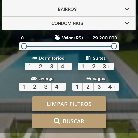
BAIRROS
CONDOMÍNIOS
0
Valor (R$)
29.200.000
Dormitórios
Suítes
1
2
3
4
+
1
2
3
+
Livings
Vagas
1
2
3
4
+
1
2
3
4
+
LIMPAR FILTROS
BUSCAR