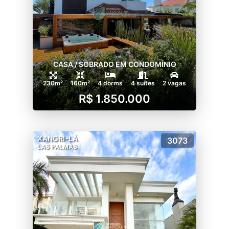
CASA / SOBRADO EM CONDOMÍNIO
230m²
160m²
4 dorms
4 suítes
2 vagas
R$ 1.850.000
XANGRI-LÁ
3073
LAS PALMAS