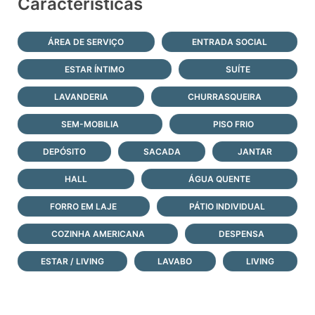
Características
ÁREA DE SERVIÇO
ENTRADA SOCIAL
ESTAR ÍNTIMO
SUÍTE
LAVANDERIA
CHURRASQUEIRA
SEM-MOBILIA
PISO FRIO
DEPÓSITO
SACADA
JANTAR
HALL
ÁGUA QUENTE
FORRO EM LAJE
PÁTIO INDIVIDUAL
COZINHA AMERICANA
DESPENSA
ESTAR / LIVING
LAVABO
LIVING