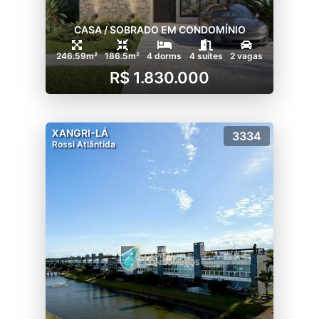
CASA / SOBRADO EM CONDOMÍNIO
246.59m²
186.5m²
4 dorms
4 suítes
2 vagas
R$ 1.830.000
XANGRI-LÁ
3334
Rossi Atlântida