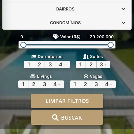
BAIRROS
CONDOMÍNIOS
0
Valor (R$)
29.200.000
Dormitórios
Suítes
1
2
3
4
+
1
2
3
+
Livings
Vagas
1
2
3
4
+
1
2
3
4
+
LIMPAR FILTROS
BUSCAR