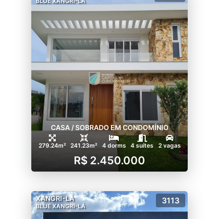
BLUE XANGRI-LÁ
CASA / SOBRADO EM CONDOMÍNIO
279.24m²
241.23m²
4 dorms
4 suítes
2 vagas
R$ 2.450.000
XANGRI-LÁ
3113
BLUE XANGRI-LÁ