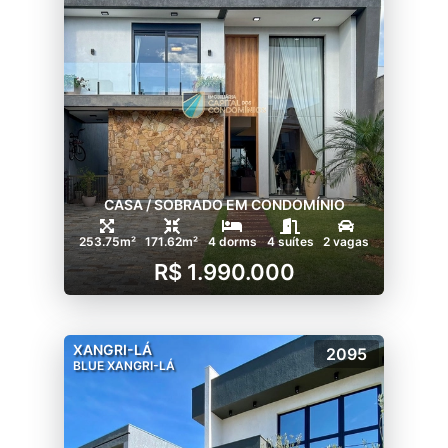
CASA / SOBRADO EM CONDOMÍNIO
253.75m²
171.62m²
4 dorms
4 suítes
2 vagas
R$ 1.990.000
XANGRI-LÁ
2095
BLUE XANGRI-LÁ