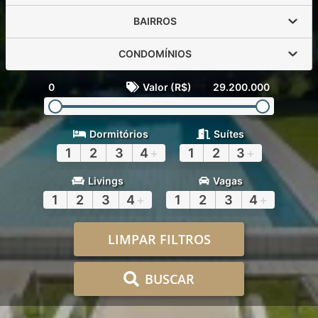
BAIRROS
CONDOMÍNIOS
0
Valor (R$)
29.200.000
Dormitórios
Suítes
1
2
3
4
+
1
2
3
+
Livings
Vagas
1
2
3
4
+
1
2
3
4
+
LIMPAR FILTROS
BUSCAR