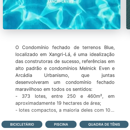
O Condomínio fechado de terrenos Blue,
localizado em Xangri-Lá, é uma idealização
das construtoras de sucesso, referências em
alto padrão e condomínios Melnick Even e
Arcádia Urbanismo, que juntas
desenvolveram um condomínio fechado
maravilhoso em todos os sentidos:
- 373 lotes, entre 250 e 460m², em
aproximadamente 19 hectares de área;
- lotes compactos, a maioria deles com 10 x
25m, trazendo melhor custo benefício para
uma região muito nobre e privilegiada da
BICICLETÁRIO
PISCINA
QUADRA DE TÊNIS