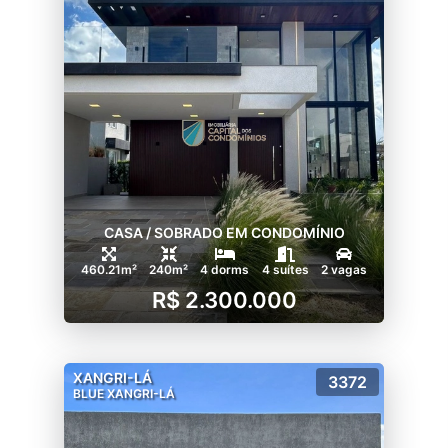
CASA / SOBRADO EM CONDOMÍNIO
460.21m²
240m²
4 dorms
4 suítes
2 vagas
R$ 2.300.000
XANGRI-LÁ
3372
BLUE XANGRI-LÁ