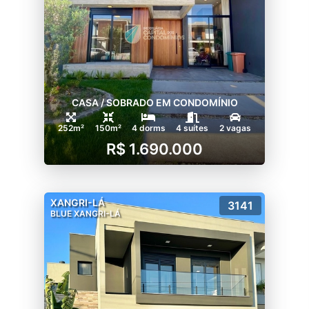
CASA / SOBRADO EM CONDOMÍNIO
252m²
150m²
4 dorms
4 suítes
2 vagas
R$ 1.690.000
XANGRI-LÁ
3141
BLUE XANGRI-LÁ