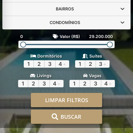
BAIRROS
CONDOMÍNIOS
0
Valor (R$)
29.200.000
Dormitórios
Suítes
1
2
3
4
+
1
2
3
+
Livings
Vagas
1
2
3
4
+
1
2
3
4
+
LIMPAR FILTROS
BUSCAR