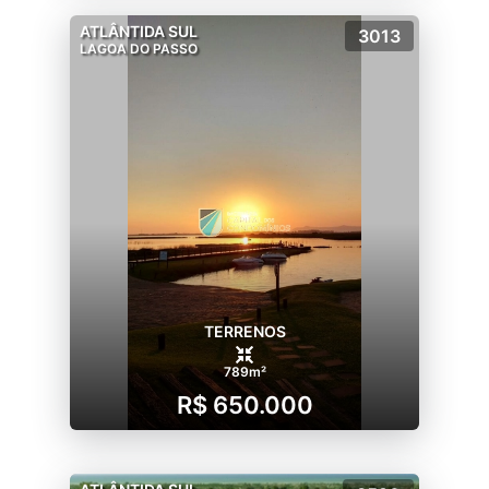
ATLÂNTIDA SUL
3013
LAGOA DO PASSO
TERRENOS
789m²
R$ 650.000