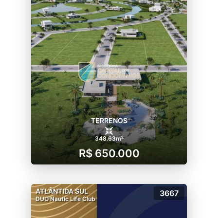
TERRENOS
348.63m²
R$ 650.000
ATLÂNTIDA SUL
3667
DUO Nautic Life Club