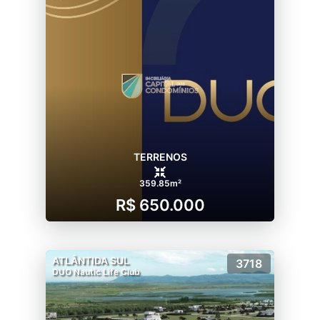
TERRENOS
359.85m²
R$ 650.000
ATLÂNTIDA SUL
3718
DUO Nautic Life Club