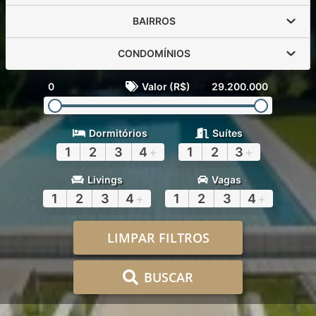
BAIRROS
CONDOMÍNIOS
0
Valor (R$)
29.200.000
Dormitórios
Suítes
1
2
3
4
+
1
2
3
+
Livings
Vagas
1
2
3
4
+
1
2
3
4
+
LIMPAR FILTROS
BUSCAR