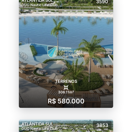
ATLÂNTIDA SUL
3590
DUO Nautic Life Club
TERRENOS
306.11m²
R$ 580.000
ATLÂNTIDA SUL
3853
DUO Nautic Life Club