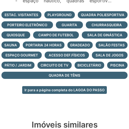
- espaço náutico, quadras esportivas,
piscina e sala de jogos;
Veja todas as opções de lotes e casas à
ESTAC. VISITANTES
PLAYGROUND
QUADRA POLIESPORTIVA
venda no condomínio Lagoa do Passo, logo
PORTEIRO ELETRÔNICO
GUARITA
CHURRASQUEIRA
abaixo, faça contato para ser atendido pelos
nossos corretores agora mesmo!
QUIOSQUE
CAMPO DE FUTEBOL
SALA DE GINÁSTICA
SAUNA
PORTARIA 24 HORAS
GRADEADO
SALÃO FESTAS
ESPAÇO GOURMET
ACESSO DEF.FÍSICOS
SALA DE JOGOS
PÁTIO / JARDIM
CIRCUITO DE TV
BICICLETÁRIO
PISCINA
QUADRA DE TÊNIS
Ir para a página completa do LAGOA DO PASSO
Imóveis similares