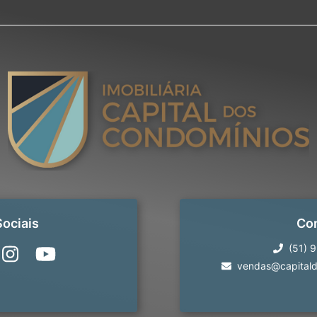
ociais
Co
(51) 
vendas@capitald