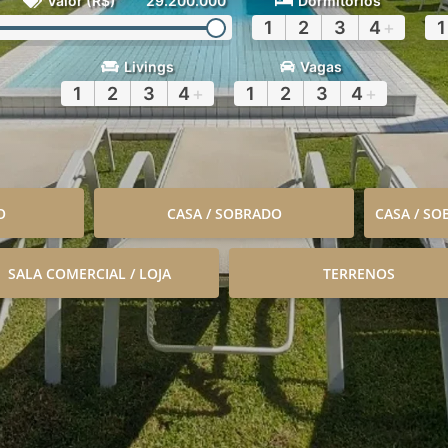
Valor (R$)
29.200.000
Dormitórios
1
2
3
4
+
1
Livings
Vagas
1
2
3
4
+
1
2
3
4
+
O
CASA / SOBRADO
CASA / S
SALA COMERCIAL / LOJA
TERRENOS