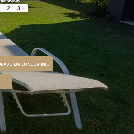
Suítes
2
3
+
OBRADO EM CONDOMÍNIO