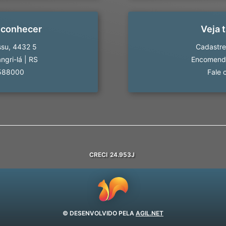
 conhecer
Veja
ssu, 4432 5
Cadastre
ngri-lá
|
RS
Encomende
588000
Fale 
CRECI
24.953J
© DESENVOLVIDO PELA
AGIL.NET