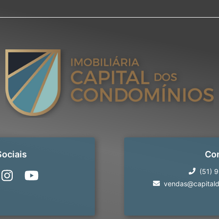
ociais
Co
(51) 
vendas@capitald