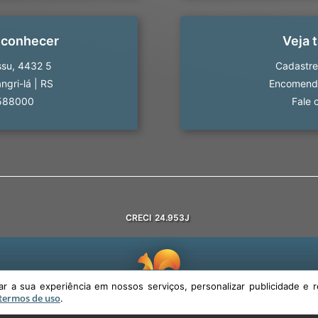
 conhecer
Veja
ssu, 4432 5
Cadastre
ngri-lá
|
RS
Encomende
588000
Fale 
CRECI
24.953J
 a sua experiência em nossos serviços, personalizar publicidade e r
termos de uso
.
© DESENVOLVIDO PELA
AGIL.NET