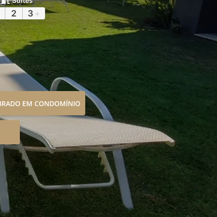
Suítes
2
3
+
OBRADO EM CONDOMÍNIO