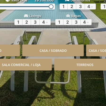
Valor (R$)
29.200.000
Dormitórios
1
2
3
4
+
1
Livings
Vagas
1
2
3
4
+
1
2
3
4
+
O
CASA / SOBRADO
CASA / S
SALA COMERCIAL / LOJA
TERRENOS