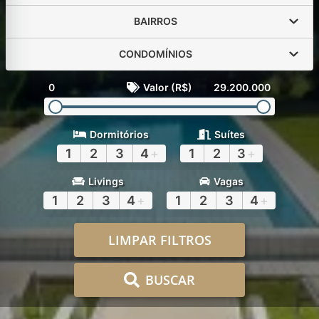
BAIRROS
CONDOMÍNIOS
0
Valor (R$)
29.200.000
Dormitórios
Suítes
1
2
3
4
+
1
2
3
+
Livings
Vagas
1
2
3
4
+
1
2
3
4
+
LIMPAR FILTROS
BUSCAR