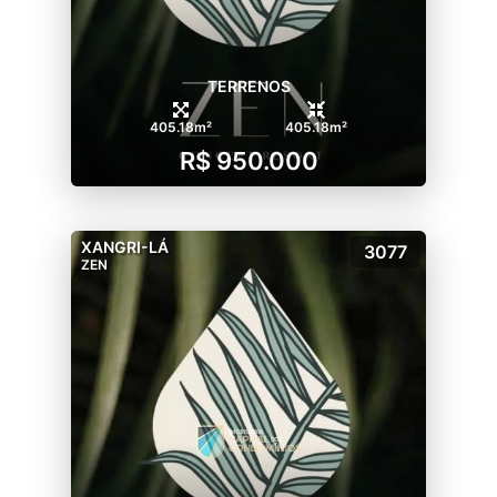
- Vestiários;
- Fitness equipado para diversas atividades;
- 2 espaços gourmet totalmente decorados
TERRENOS
e equipados;
- Pool bar completo e equipado com vista
405.18m²
405.18m²
para o lago;
R$ 950.000
SPORTS AND FUN
- Quadra de tênis coberta com piso de
XANGRI-LÁ
saibro;
3077
ZEN
- Quadra de tênis aberta com piso rápido;
- Quadra de beach tênis (2);
- Quadra futebol 7;
- Quadra futebol 5;
- Assador Gourmet equipado
- Kids Park com brinquedos lúdicos e
pedagógicos.
**Condomínio ainda conta com uma casa