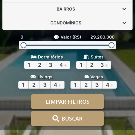
BAIRROS
CONDOMÍNIOS
0
Valor (R$)
29.200.000
Dormitórios
Suítes
1
2
3
4
+
1
2
3
+
Livings
Vagas
1
2
3
4
+
1
2
3
4
+
LIMPAR FILTROS
BUSCAR