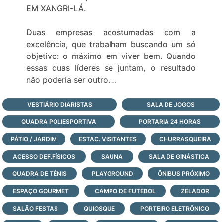
EM XANGRI-LÁ.
Duas empresas acostumadas com a
excelência, que trabalham buscando um só
objetivo: o máximo em viver bem. Quando
essas duas líderes se juntam, o resultado
não poderia ser outro.
Melnick Even & Arcádia Urbanismo
VESTIÁRIO DIARISTAS
SALA DE JOGOS
QUADRA POLIESPORTIVA
PORTARIA 24 HORAS
Passar o dia na piscina, curtindo ao ar livre e
com toda a liberdade. Reunir os amigos para
PÁTIO / JARDIM
ESTAC. VISITANTES
CHURRASQUEIRA
viver momentos de diversão. Ver os filhos
ACESSO DEF.FÍSICOS
SAUNA
SALA DE GINÁSTICA
brincando felizes, aproveitando cada
QUADRA DE TÊNIS
segundo em segurança.
PLAYGROUND
ÔNIBUS PRÓXIMO
Existe um lugar onde as férias são assim.
ESPAÇO GOURMET
CAMPO DE FUTEBOL
ZELADOR
Onde tudo é pensado sob medida para a
SALÃO FESTAS
QUIOSQUE
PORTEIRO ELETRÔNICO
felicidade. Com todos os detalhes voltados