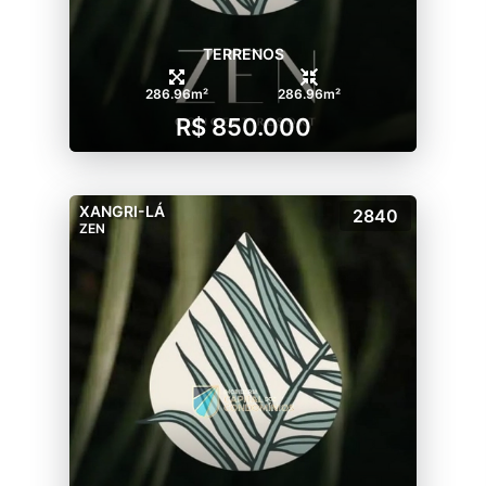
apoio na beira da praia. Espaço privativo
para os proprietários com banheiros,
TERRENOS
guarda-Sol, cadeiras e bicicletário.
286.96m²
286.96m²
Entre em contato para maiores informações:
R$ 850.000
XANGRI-LÁ
2840
ZEN