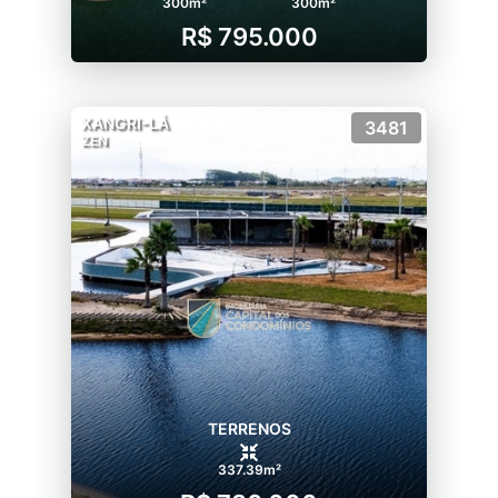
300m²
300m²
R$ 795.000
XANGRI-LÁ
3481
ZEN
TERRENOS
337.39m²