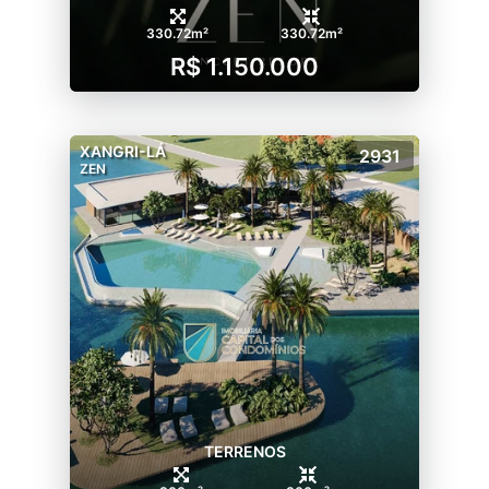
330.72m²
330.72m²
R$ 1.150.000
XANGRI-LÁ
2931
ZEN
TERRENOS