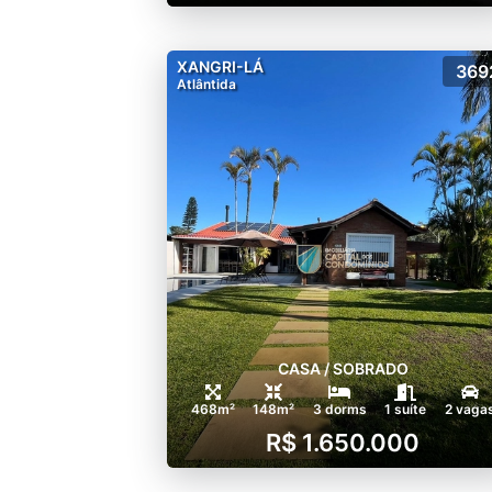
XANGRI-LÁ
369
Atlântida
CASA / SOBRADO
468m²
148m²
3 dorms
1 suíte
2 vaga
R$ 1.650.000