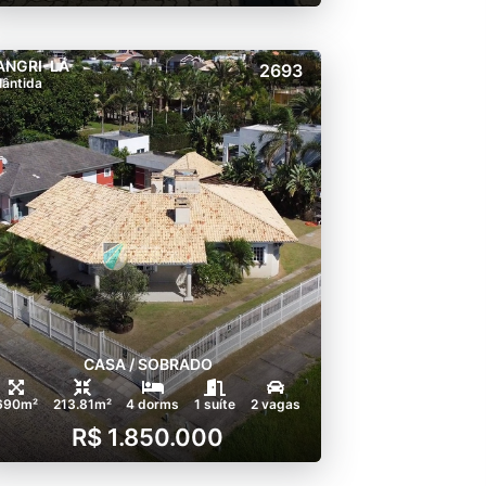
ANGRI-LÁ
2693
lântida
CASA / SOBRADO
690m²
213.81m²
4 dorms
1 suíte
2 vagas
R$ 1.850.000