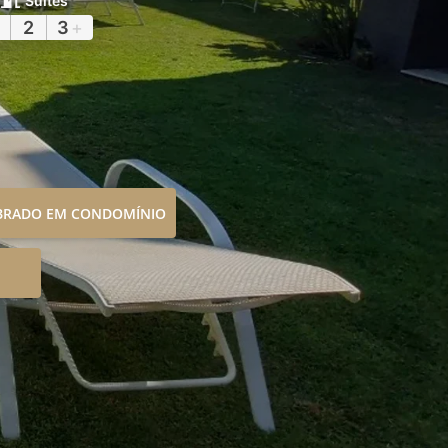
Suítes
2
3
+
OBRADO EM CONDOMÍNIO