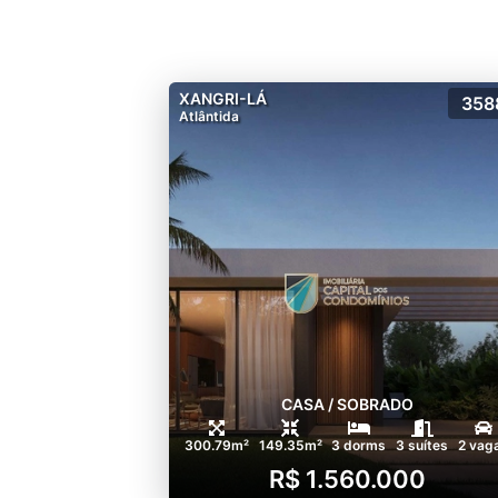
XANGRI-LÁ
358
Atlântida
CASA / SOBRADO
300.79m²
149.35m²
3 dorms
3 suítes
2 vag
R$ 1.560.000