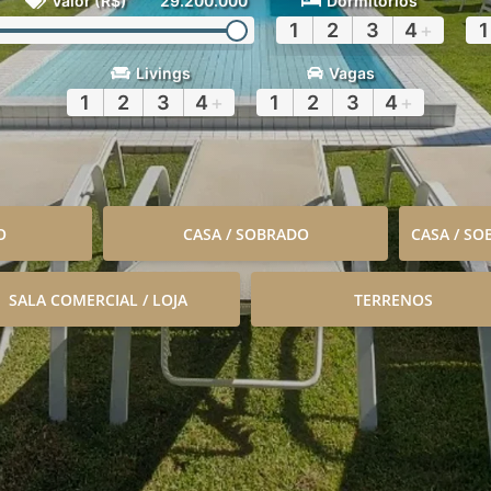
Valor (R$)
29.200.000
Dormitórios
1
2
3
4
+
1
Livings
Vagas
1
2
3
4
+
1
2
3
4
+
O
CASA / SOBRADO
CASA / S
SALA COMERCIAL / LOJA
TERRENOS