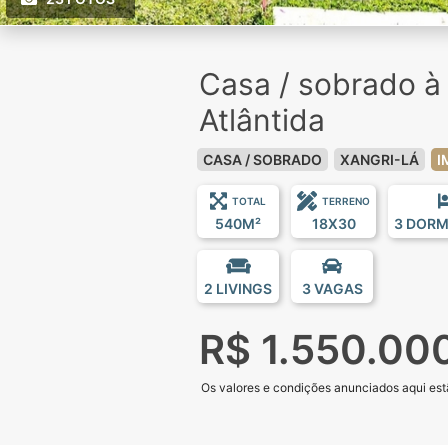
Casa / sobrado 
Atlântida
CASA / SOBRADO
XANGRI-LÁ
I
TOTAL
TERRENO
540M²
18X30
3 DORM
2 LIVINGS
3 VAGAS
R$ 1.550.00
Os valores e condições anunciados aqui estã