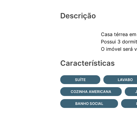
Descrição
Casa térrea em 
Possui 3 dormit
Características
SUÍTE
LAVABO
COZINHA AMERICANA
BANHO SOCIAL