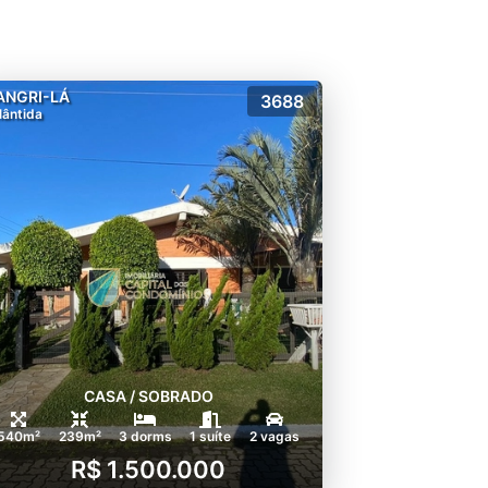
ANGRI-LÁ
3688
lântida
CASA / SOBRADO
540m²
239m²
3 dorms
1 suíte
2 vagas
R$ 1.500.000