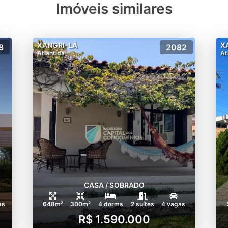
Imóveis similares
XANGRI-LÁ
X
8
2082
Atlântida
At
CASA / SOBRADO
as
648m²
300m²
4 dorms
2 suítes
4 vagas
R$ 1.590.000