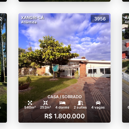
XANGRI-LÁ
X
2
3956
Atlântida
At
CASA / SOBRADO
s
540m²
252m²
4 dorms
2 suítes
4 vagas
R$ 1.800.000