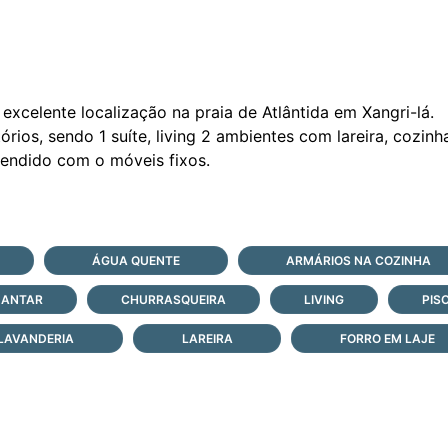
excelente localização na praia de Atlântida em Xangri-lá.
órios, sendo 1 suíte, living 2 ambientes com lareira, cozinh
ÁGUA QUENTE
ARMÁRIOS NA COZINHA
JANTAR
CHURRASQUEIRA
LIVING
PISO
LAVANDERIA
LAREIRA
FORRO EM LAJE