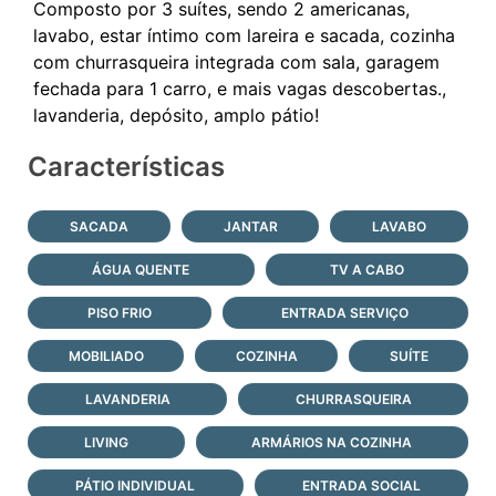
Composto por 3 suítes, sendo 2 americanas,
lavabo, estar íntimo com lareira e sacada, cozinha
com churrasqueira integrada com sala, garagem
fechada para 1 carro, e mais vagas descobertas.,
Características
SACADA
JANTAR
LAVABO
ÁGUA QUENTE
TV A CABO
PISO FRIO
ENTRADA SERVIÇO
MOBILIADO
COZINHA
SUÍTE
LAVANDERIA
CHURRASQUEIRA
LIVING
ARMÁRIOS NA COZINHA
PÁTIO INDIVIDUAL
ENTRADA SOCIAL