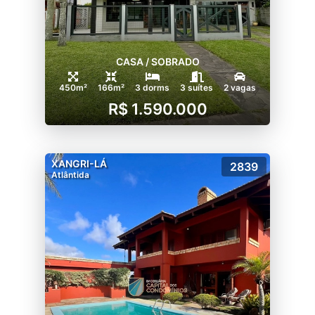
CASA / SOBRADO
450m²
166m²
3 dorms
3 suítes
2 vagas
R$ 1.590.000
XANGRI-LÁ
2839
Atlântida