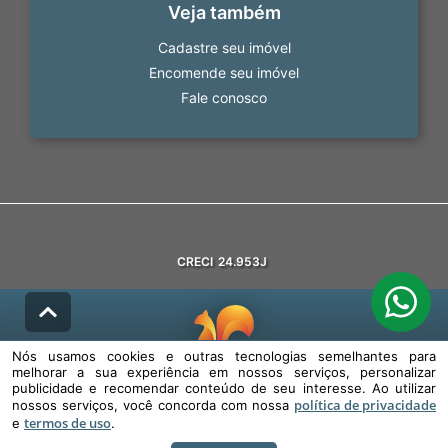
Veja também
Cadastre seu imóvel
Encomende seu imóvel
Fale conosco
CRECI
24.953J
Nós usamos cookies e outras tecnologias semelhantes para
melhorar a sua experiência em nossos serviços, personalizar
© DESENVOLVIDO PELA
AGIL.NET
publicidade e recomendar conteúdo de seu interesse. Ao utilizar
política de privacidade
nossos serviços, você concorda com nossa
Nós usamos cookies e outras tecnologias semelhantes para melhorar a
termos de uso
sua experiência em nossos serviços, personalizar publicidade e
e
.
recomendar conteúdo de seu interesse. Ao utilizar nossos serviços,