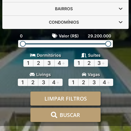
BAIRROS
CONDOMÍNIOS
0
Valor (R$)
29.200.000
Dormitórios
Suítes
1
2
3
4
+
1
2
3
+
Livings
Vagas
1
2
3
4
+
1
2
3
4
+
LIMPAR FILTROS
BUSCAR