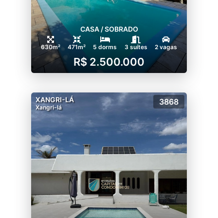
CASA / SOBRADO
630m²
471m²
5 dorms
3 suítes
2 vagas
R$ 2.500.000
XANGRI-LÁ
3868
Xangri-lá