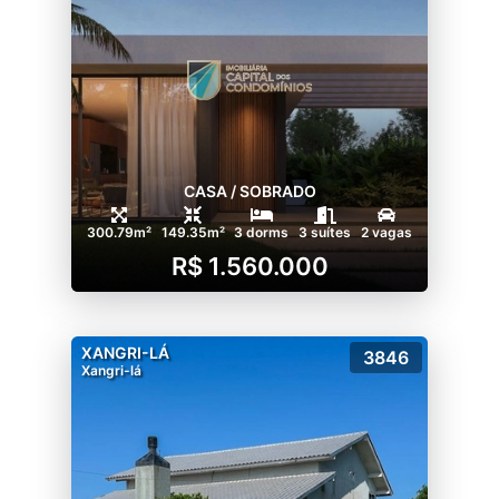
CASA / SOBRADO
300.79m²
149.35m²
3 dorms
3 suítes
2 vagas
R$ 1.560.000
XANGRI-LÁ
3846
Xangri-lá