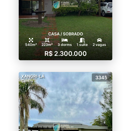
CASA / SOBRADO
540m²
223m²
3 dorms
1 suíte
2 vagas
R$ 2.300.000
XANGRI-LÁ
3345
Centro