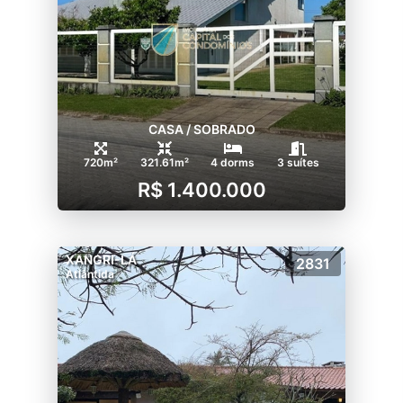
CASA / SOBRADO
720m²
321.61m²
4 dorms
3 suítes
R$ 1.400.000
XANGRI-LÁ
2831
Atlântida