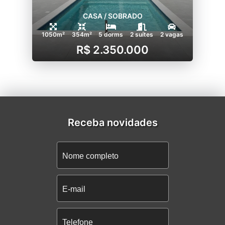
CASA / SOBRADO
1050m²
354m²
5 dorms
2 suítes
2 vagas
R$ 2.350.000
Receba novidades