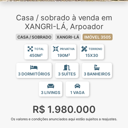
Casa / sobrado à venda em
XANGRI-LÁ, Arpoador
CASA / SOBRADO
XANGRI-LÁ
IMÓVEL 3505
TOTAL
PRIVATIVA
TERRENO
450M²
190M²
15X30
3 DORMITÓRIOS
3 SUÍTES
3 BANHEIROS
3 LIVINGS
1 VAGA
R$ 1.980.000
Os valores e condições anunciados aqui estão sujeitos a reajustes.