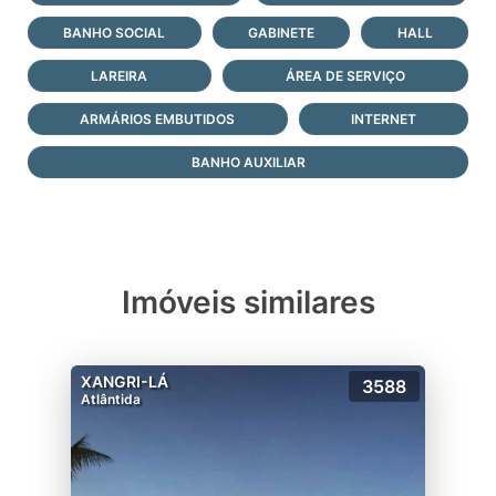
BANHO SOCIAL
GABINETE
HALL
LAREIRA
ÁREA DE SERVIÇO
ARMÁRIOS EMBUTIDOS
INTERNET
BANHO AUXILIAR
Imóveis similares
XANGRI-LÁ
3588
Atlântida