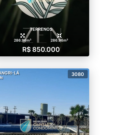
TERRENOS
286.96m²
286.96m²
R$ 850.000
ANGRI-LÁ
3080
EN