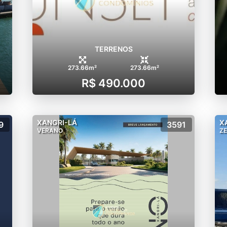
TERRENOS
273.66m²
273.66m²
R$ 490.000
XANGRI-LÁ
X
9
3591
VERANO
Z