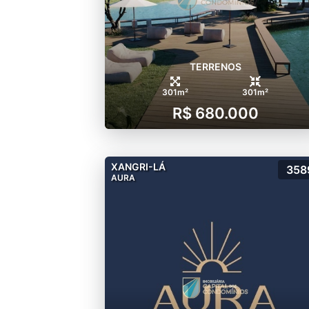
TERRENOS
301m²
301m²
R$ 680.000
XANGRI-LÁ
358
AURA