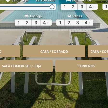
Valor (R$)
29.200.000
Dormitórios
1
2
3
4
+
1
Livings
Vagas
1
2
3
4
+
1
2
3
4
+
O
CASA / SOBRADO
CASA / S
SALA COMERCIAL / LOJA
TERRENOS