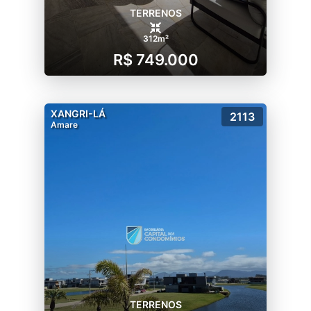
TERRENOS
312m²
R$ 749.000
XANGRI-LÁ
2113
Amare
TERRENOS