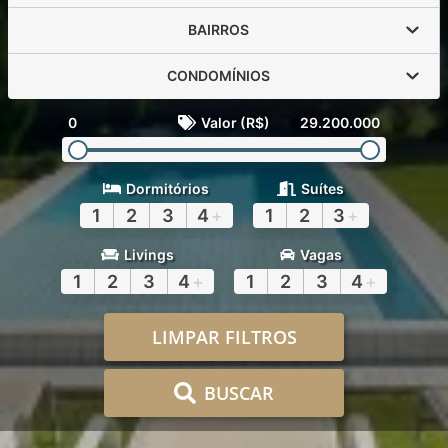
BAIRROS
CONDOMÍNIOS
0
Valor (R$)
29.200.000
Dormitórios
Suítes
1
2
3
4
+
1
2
3
+
Livings
Vagas
1
2
3
4
+
1
2
3
4
+
LIMPAR FILTROS
BUSCAR