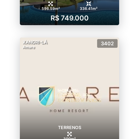
596.59m²
336.41m²
R$ 749.000
XANGRI-LÁ
3402
Amare
TERRENOS
300m²