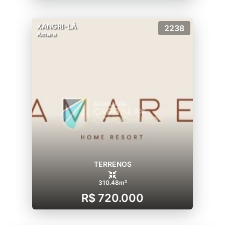
XANGRI-LÁ
2238
Amare
TERRENOS
310.48m²
R$ 720.000