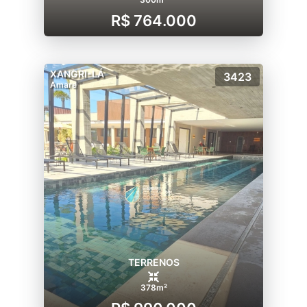
R$ 764.000
XANGRI-LÁ
3423
Amare
TERRENOS
378m²