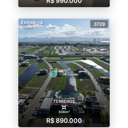
R$ 990.000
XANGRI-LÁ
3729
Amare
TERRENOS
308m²
R$ 890.000