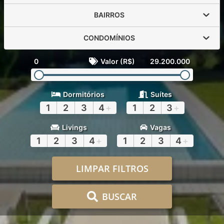
BAIRROS
CONDOMÍNIOS
0
Valor (R$)
29.200.000
Dormitórios
Suítes
1
2
3
4
+
1
2
3
+
Livings
Vagas
1
2
3
4
+
1
2
3
4
+
LIMPAR FILTROS
BUSCAR