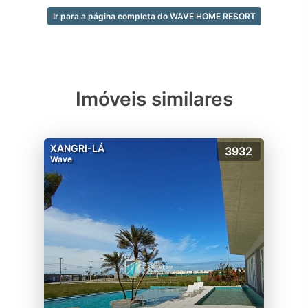
-Prainha
-Bicicletário e estacionamento para
Ir para a página completa do WAVE HOME RESORT
patinetes e/ou assemelhados
-Horta
-Pomar
-Quadra de tênis coberta
Imóveis similares
-Fireplace
-Marketplace
-Estacionamento de motos, patinetes e
bikes
XANGRI-LÁ
3932
Wave
-Lagos