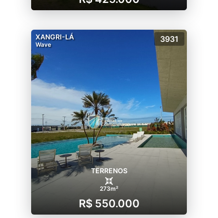
XANGRI-LÁ
3931
Wave
TERRENOS
273m²
R$ 550.000