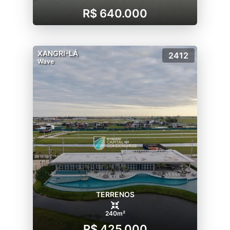
R$ 640.000
XANGRI-LÁ
2412
Wave
TERRENOS
240m²
R$ 425.000