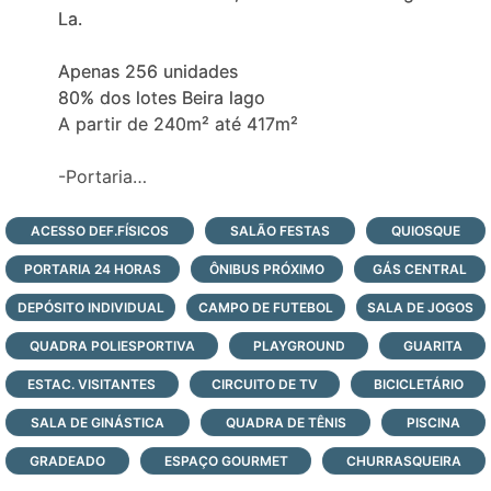
La.
Apenas 256 unidades
80% dos lotes Beira lago
A partir de 240m² até 417m²
-Portaria
-Estacionamento
-Mirante Deck
ACESSO DEF.FÍSICOS
SALÃO FESTAS
QUIOSQUE
-Playground
PORTARIA 24 HORAS
ÔNIBUS PRÓXIMO
GÁS CENTRAL
-Ciclovia
-Quiosque
DEPÓSITO INDIVIDUAL
CAMPO DE FUTEBOL
SALA DE JOGOS
-Quadra poliesportiva
QUADRA POLIESPORTIVA
PLAYGROUND
GUARITA
-Beach tênis
ESTAC. VISITANTES
-Clube
CIRCUITO DE TV
BICICLETÁRIO
-Piscina adulto
SALA DE GINÁSTICA
QUADRA DE TÊNIS
PISCINA
-Piscina infantil
GRADEADO
ESPAÇO GOURMET
CHURRASQUEIRA
-Piscina aquecida