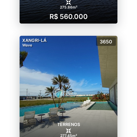
275.86m²
R$ 560.000
XANGRI-LÁ
3650
Wave
TERRENOS
277.45m²