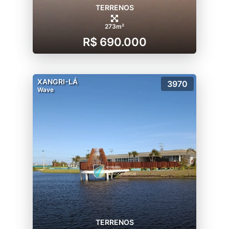
TERRENOS
273m²
R$ 690.000
XANGRI-LÁ
3970
Wave
TERRENOS