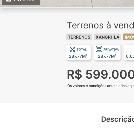
Terrenos à ven
TERRENOS
XANGRI-LÁ
IMÓ
TOTAL
PRIVATIVA
287.77M²
287.77M²
6,6
R$ 599.00
Os valores e condições anunciados aqui 
Descriçã