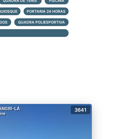
QUADRA DE TÊNIS
PISCINA
QUIOSQUE
PORTARIA 24 HORAS
OGOS
QUADRA POLIESPORTIVA
ados
ANGRI-LÁ
3641
ave