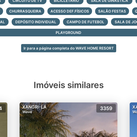
layground
S
CIRCUITO DE TV
BICICLETÁRIO
SALA DE GINÁSTICA
clovia
T
CHURRASQUEIRA
ACESSO DEF.FÍSICOS
SALÃO FESTAS
uiosque
adra poliesportiva
RAL
DEPÓSITO INDIVIDUAL
CAMPO DE FUTEBOL
SALA DE J
ach tênis
PLAYGROUND
lube
scina adulto
Ir para a página completa do WAVE HOME RESORT
scina infantil
scina aquecida
rainha
cicletário e estacionamento para patinetes e/ou assemelh
orta
Imóveis similares
omar
adra de tênis coberta
replace
XANGRI-LÁ
X
4
3359
arketplace
Wave
W
tacionamento de motos, patinetes e bikes
agos