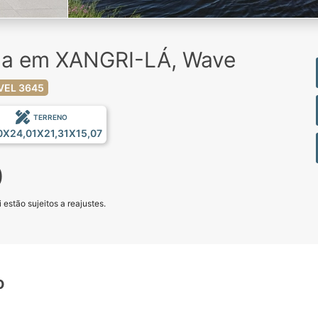
da em XANGRI-LÁ, Wave
VEL 3645
TERRENO
0X24,01X21,31X15,07
0
estão sujeitos a reajustes.
o