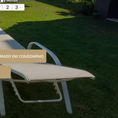
Suítes
2
3
+
OBRADO EM CONDOMÍNIO