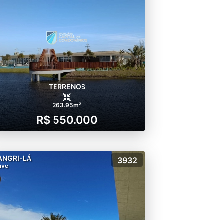
TERRENOS
263.95m²
R$ 550.000
ANGRI-LÁ
3932
ave