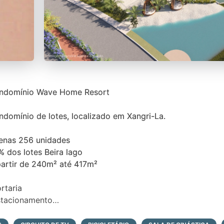
ndomínio Wave Home Resort
domínio de lotes, localizado em Xangri-La.
enas 256 unidades
 dos lotes Beira lago
partir de 240m² até 417m²
rtaria
stacionamento
irante Deck