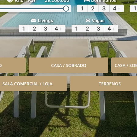
Valor (R$)
29.200.000
Dormitórios
1
2
3
4
+
1
Livings
Vagas
1
2
3
4
+
1
2
3
4
+
O
CASA / SOBRADO
CASA / S
SALA COMERCIAL / LOJA
TERRENOS