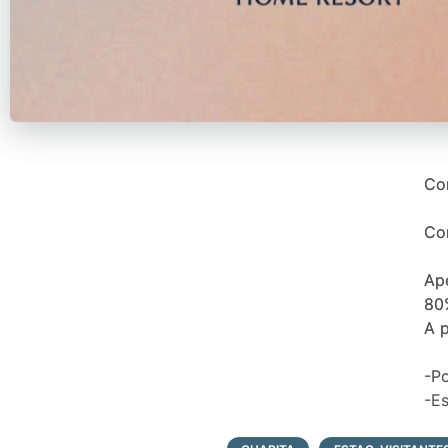
Co
Con
Ap
80%
A 
-Po
-E
-M