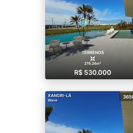
TERRENOS
276.24m²
R$ 530.000
XANGRI-LÁ
365
Wave