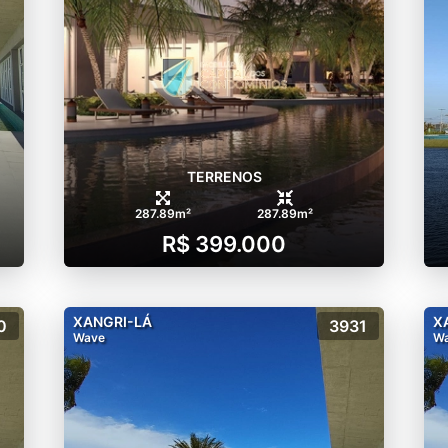
TERRENOS
287.89m²
287.89m²
R$ 399.000
XANGRI-LÁ
X
0
3931
Wave
W