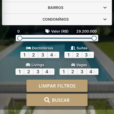
BAIRROS
CONDOMÍNIOS
0
Valor (R$)
29.200.000
Dormitórios
Suítes
1
2
3
4
+
1
2
3
+
Livings
Vagas
1
2
3
4
+
1
2
3
4
+
LIMPAR FILTROS
BUSCAR