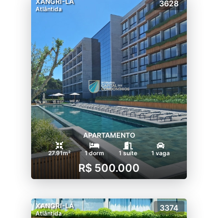
XANGRI-LÁ
3628
Atlântida
APARTAMENTO
27.91m²
1 dorm
1 suíte
1 vaga
R$ 500.000
XANGRI-LÁ
3374
Atlântida