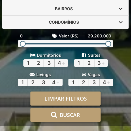
BAIRROS
CONDOMÍNIOS
0
Valor (R$)
29.200.000
Dormitórios
Suítes
1
2
3
4
+
1
2
3
+
Livings
Vagas
1
2
3
4
+
1
2
3
4
+
LIMPAR FILTROS
BUSCAR