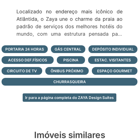
Localizado no endereço mais icônico de
Atlântida, o Zaya une o charme da praia ao
padrão de serviços dos melhores hotéis do
mundo, com uma estrutura pensada para
surpreender.
PORTARIA 24 HORAS
GÁS CENTRAL
DEPÓSITO INDIVIDUAL
Com 60 unidades de lofts entre 19m² e
ACESSO DEF.FÍSICOS
PISCINA
ESTAC. VISITANTES
29m², sendo 14 com opção de quarto duplo,
o Zaya entrega apartamentos 100%
CIRCUITO DE TV
ÔNIBUS PRÓXIMO
ESPAÇO GOURMET
mobiliados e decorados, prontos para uso,
CHURRASQUEIRA
com roupas de cama, banho e cozinha
equipada.
Ir para a página completa do ZAYA Design Suítes
Na parte térrea, o empreendimento contará
com 80m² destinados a lojas, incluindo uma
Loja Boutique de alto luxo que será a âncora
do projeto.
Imóveis similares