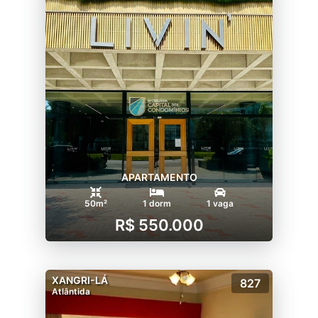
APARTAMENTO
50m²
1 dorm
1 vaga
R$ 550.000
XANGRI-LÁ
827
Atlântida