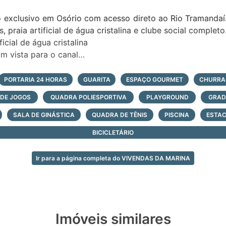
 exclusivo em Osório com acesso direto ao Rio Tramandaí
praia artificial de água cristalina e clube social completo
icial de água cristalina
om vista para o canal
mida e seca
PORTARIA 24 HORAS
GUARITA
ESPAÇO GOURMET
CHURRA
 DE JOGOS
QUADRA POLIESPORTIVA
PLAYGROUND
GRAD
SALA DE GINÁSTICA
QUADRA DE TÊNIS
PISCINA
ESTAC
pessoas
BICICLETÁRIO
mia exclusiva
et
Ir para a página completa do VIVENDAS DA MARINA
ao Rio Tramandaí
es
Imóveis similares