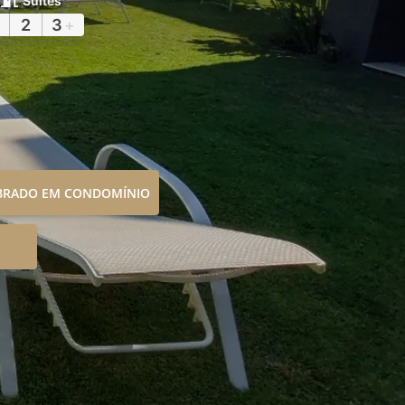
Suítes
2
3
+
OBRADO EM CONDOMÍNIO