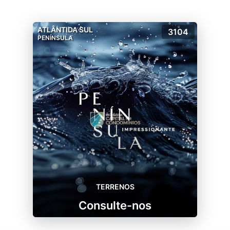
s de massagem
ATLÂNTIDA SUL
3104
 rio e mais de 110m²
PENÍNSULA
a pets
portes de areia)
í
acesso
desenvolvido pelo Grupo Marina Park com o suporte 
ojeto que consolida a excelência náutica no Litoral No
TERRENOS
vida incomparáveis.
Consulte-nos
stilo de vida. Entre em contato e descubra pessoalment