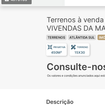
Terrenos à vend
VIVENDAS DA M
TERRENOS
ATLÂNTIDA SUL
IMÓ
PRIVATIVA
TERRENO
450M²
15X30
Consulte-no
Os valores e condições anunciados aqui estã
Descrição