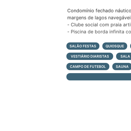
Condomínio fechado náutico
margens de lagos navegáveis, 
- Clube social com praia artif
- Piscina de borda infinita c
- Piscina infantil
- Piscina térmica e saunas ú
SALÃO FESTAS
QUIOSQUE
- Solarium
VESTIÁRIO DIARISTAS
SALA
- Fireplace
- Bar molhado
CAMPO DE FUTEBOL
SAUNA
- Salão de festas para 120 
- Restaurante com gastrono
- Quiosques/espaços gourm
- Marina com acesso direto 
- Garagens para embarcaçõ
- Cinema privativo
- Lounge
- Salão de jogos
- Espaços infantil e juvenil