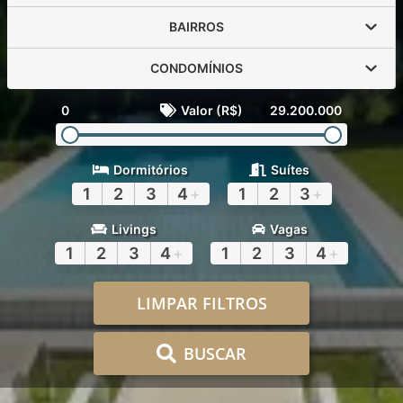
BAIRROS
CONDOMÍNIOS
0
Valor (R$)
29.200.000
Dormitórios
Suítes
1
2
3
4
+
1
2
3
+
Livings
Vagas
1
2
3
4
+
1
2
3
4
+
LIMPAR FILTROS
BUSCAR