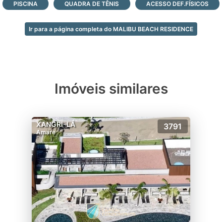
nossos corretores agora mesmo!
PISCINA
QUADRA DE TÊNIS
ACESSO DEF.FÍSICOS
Ir para a página completa do MALIBU BEACH RESIDENCE
Imóveis similares
XANGRI-LÁ
3791
Amare