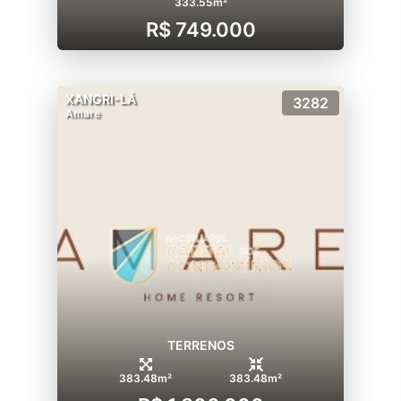
333.55m²
R$ 749.000
XANGRI-LÁ
3282
Amare
TERRENOS
383.48m²
383.48m²