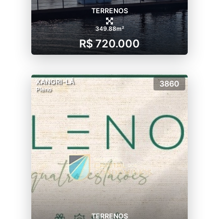
TERRENOS
349.88m²
R$ 720.000
XANGRI-LÁ
3860
Pleno
TERRENOS