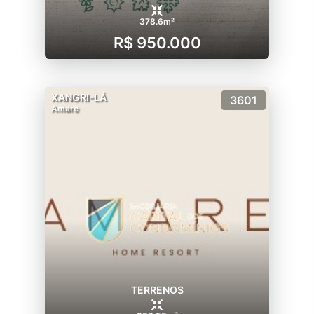
378.6m²
R$ 950.000
XANGRI-LÁ
3601
Amare
TERRENOS