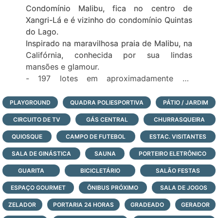
Condomínio Malibu, fica no centro de
Xangri-Lá e é vizinho do condomínio Quintas
do Lago.
Inspirado na maravilhosa praia de Malibu, na
Califórnia, conhecida por sua lindas
mansões e glamour.
- 197 lotes em aproximadamente 26
hectares;
- lotes com excelente metragem, 350m² e
PLAYGROUND
QUADRA POLIESPORTIVA
PÁTIO / JARDIM
600m²;
CIRCUITO DE TV
GÁS CENTRAL
CHURRASQUEIRA
- lotes de frente para os grande lagos;
- infraestrutura completa de lazer com
QUIOSQUE
CAMPO DE FUTEBOL
ESTAC. VISITANTES
paradouro à beira-mar;
SALA DE GINÁSTICA
SAUNA
PORTEIRO ELETRÔNICO
- portaria com monitoramento e segurança
GUARITA
24 horas, todos os dias do ano;
BICICLETÁRIO
SALÃO FESTAS
Veja todas as opções de lotes e casas à
ESPAÇO GOURMET
ÔNIBUS PRÓXIMO
SALA DE JOGOS
venda no condomínio Malibu, logo abaixo,
ZELADOR
PORTARIA 24 HORAS
GRADEADO
GERADOR
faça contato e agende a sua visita com