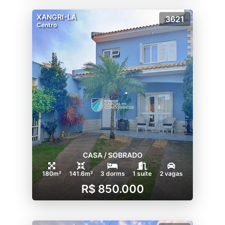
XANGRI-LÁ
3621
Centro
CASA / SOBRADO
180m²
141.6m²
3 dorms
1 suíte
2 vagas
R$ 850.000