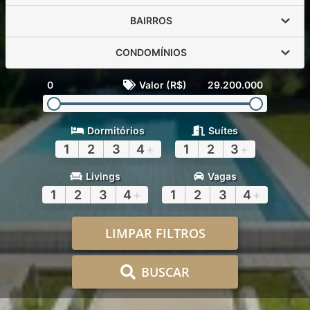
BAIRROS
CONDOMÍNIOS
0
Valor (R$)
29.200.000
Dormitórios
Suítes
1
2
3
4
+
1
2
3
+
Livings
Vagas
1
2
3
4
+
1
2
3
4
+
LIMPAR FILTROS
BUSCAR