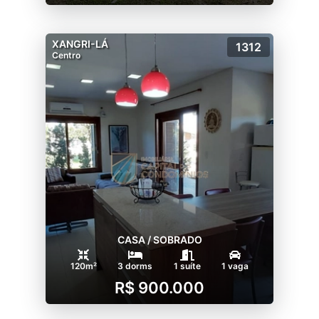
XANGRI-LÁ
1312
Centro
CASA / SOBRADO
120m²
3 dorms
1 suíte
1 vaga
R$ 900.000