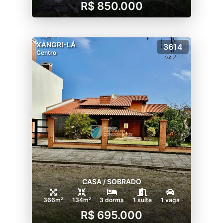
R$ 850.000
XANGRI-LÁ
3614
Centro
CASA / SOBRADO
366m²
134m²
3 dorms
1 suíte
1 vaga
R$ 695.000