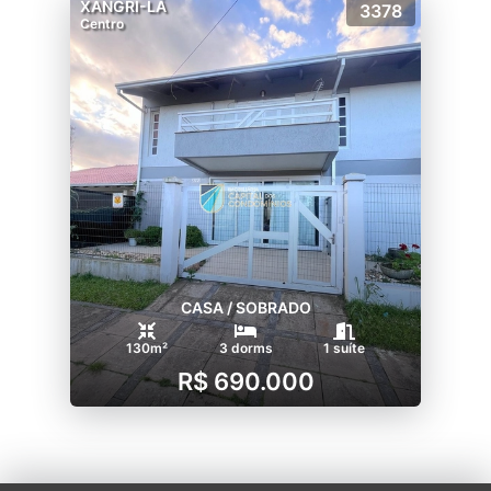
XANGRI-LÁ
3378
Centro
CASA / SOBRADO
130m²
3 dorms
1 suíte
R$ 690.000