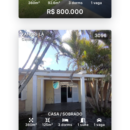
360m²
92.6m²
3 dorms
1 vaga
R$ 800.000
XANGRI-LÁ
3096
Centro
CASA / SOBRADO
360m²
125m²
3 dorms
1 suíte
1 vaga