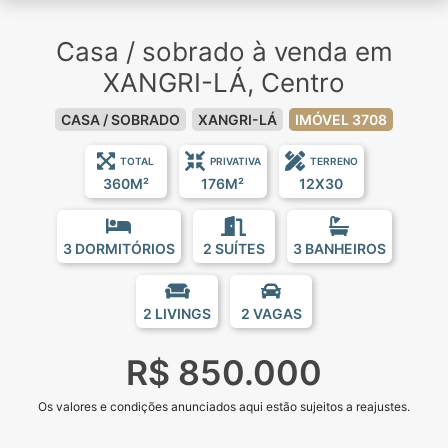
Casa / sobrado à venda em
XANGRI-LÁ, Centro
CASA / SOBRADO
XANGRI-LÁ
IMÓVEL 3708
TOTAL
PRIVATIVA
TERRENO
360M²
176M²
12X30
3 DORMITÓRIOS
2 SUÍTES
3 BANHEIROS
2 LIVINGS
2 VAGAS
R$ 850.000
Os valores e condições anunciados aqui estão sujeitos a reajustes.