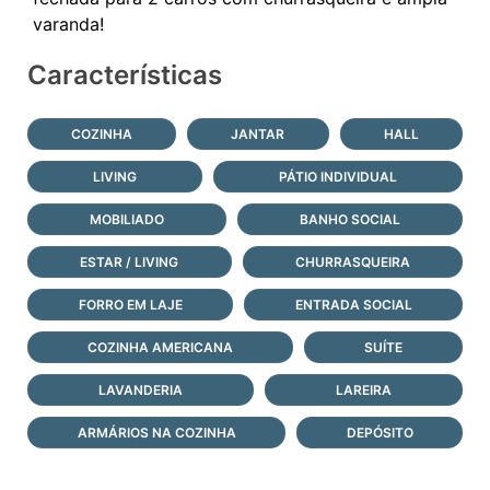
Características
COZINHA
JANTAR
HALL
LIVING
PÁTIO INDIVIDUAL
MOBILIADO
BANHO SOCIAL
ESTAR / LIVING
CHURRASQUEIRA
FORRO EM LAJE
ENTRADA SOCIAL
COZINHA AMERICANA
SUÍTE
LAVANDERIA
LAREIRA
ARMÁRIOS NA COZINHA
DEPÓSITO