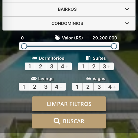
BAIRROS
CONDOMÍNIOS
0
Valor (R$)
29.200.000
Dormitórios
Suítes
1
2
3
4
+
1
2
3
+
Livings
Vagas
1
2
3
4
+
1
2
3
4
+
LIMPAR FILTROS
BUSCAR