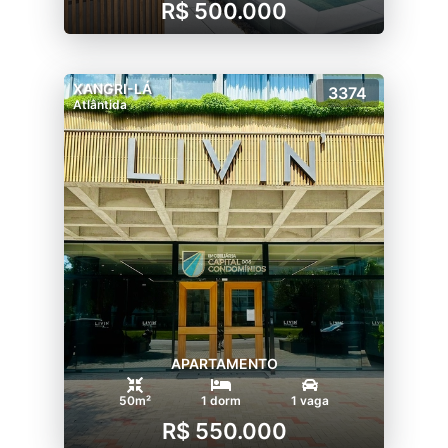
R$ 500.000
XANGRI-LÁ
3374
Atlântida
APARTAMENTO
50m²
1 dorm
1 vaga
R$ 550.000