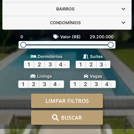
BAIRROS
CONDOMÍNIOS
0
Valor (R$)
29.200.000
Dormitórios
Suítes
1
2
3
4
+
1
2
3
+
Livings
Vagas
1
2
3
4
+
1
2
3
4
+
LIMPAR FILTROS
BUSCAR