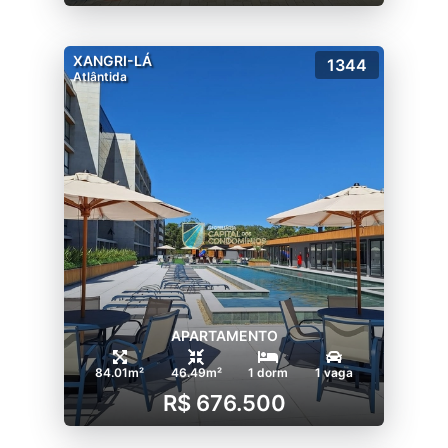
XANGRI-LÁ
1344
Atlântida
APARTAMENTO
84.01m²
46.49m²
1 dorm
1 vaga
R$ 676.500