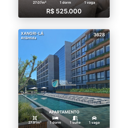
27.07m²
1 dorm
1 vaga
R$ 525.000
XANGRI-LÁ
3628
Atlântida
APARTAMENTO
27.91m²
1 dorm
1 suíte
1 vaga