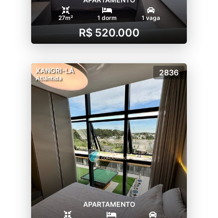
27m²
1 dorm
1 vaga
R$ 520.000
XANGRI-LÁ
2836
Atlântida
APARTAMENTO