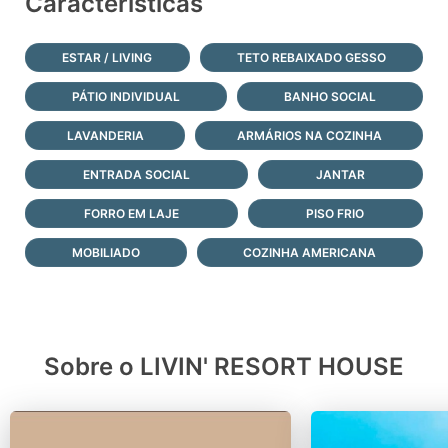
Características
ESTAR / LIVING
TETO REBAIXADO GESSO
PÁTIO INDIVIDUAL
BANHO SOCIAL
LAVANDERIA
ARMÁRIOS NA COZINHA
ENTRADA SOCIAL
JANTAR
FORRO EM LAJE
PISO FRIO
MOBILIADO
COZINHA AMERICANA
Sobre o LIVIN' RESORT HOUSE