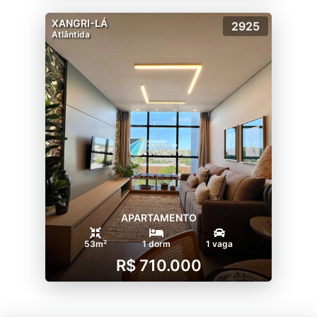
XANGRI-LÁ
2925
Atlântida
APARTAMENTO
53m²
1 dorm
1 vaga
R$ 710.000