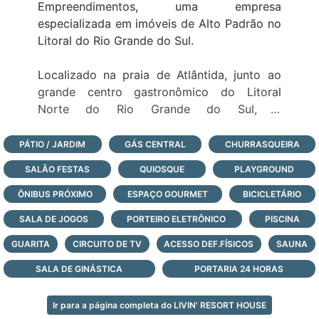
Empreendimentos, uma empresa
especializada em imóveis de Alto Padrão no
Litoral do Rio Grande do Sul.
Localizado na praia de Atlântida, junto ao
grande centro gastronômico do Litoral
Norte do Rio Grande do Sul, o
Empreendimento possui opções de loft, e
apartamentos de 1 e 2 dormitórios que
PÁTIO / JARDIM
GÁS CENTRAL
CHURRASQUEIRA
contam ainda com uma completa
SALÃO FESTAS
QUIOSQUE
PLAYGROUND
infraestrutura e lazer com 2.500m² com as
seguintes comodidades para seus usuários:
ÔNIBUS PRÓXIMO
ESPAÇO GOURMET
BICICLETÁRIO
SALA DE JOGOS
PORTEIRO ELETRÔNICO
PISCINA
-6 salões de festas
GUARITA
-Espaço Kids ao ar livre
CIRCUITO DE TV
ACESSO DEF.FÍSICOS
SAUNA
-Espaço Kids fechado
SALA DE GINÁSTICA
PORTARIA 24 HORAS
-Academia totalmente equipada
-Quiosque bar da piscina
Ir para a página completa do LIVIN' RESORT HOUSE
-Lounge ao ar livre