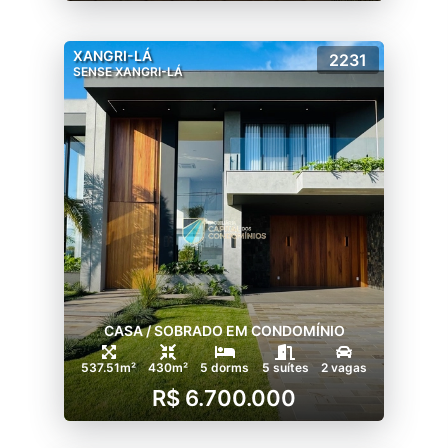
XANGRI-LÁ
2231
SENSE XANGRI-LÁ
CASA / SOBRADO EM CONDOMÍNIO
537.51m²
430m²
5 dorms
5 suítes
2 vagas
R$ 6.700.000