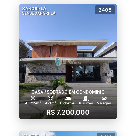
XANGRI-LÁ
2405
SENSE XANGRI-LÁ
CASA / SOBRADO EM CONDOMÍNIO
457.12m²
421m²
6 dorms
6 suítes
2 vagas
R$ 7.200.000
XANGRI-LÁ