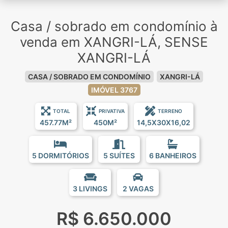
Casa / sobrado em condomínio à
venda em XANGRI-LÁ, SENSE
XANGRI-LÁ
CASA / SOBRADO EM CONDOMÍNIO
XANGRI-LÁ
IMÓVEL 3767
TOTAL
PRIVATIVA
TERRENO
457.77M²
450M²
14,5X30X16,02
5 DORMITÓRIOS
5 SUÍTES
6 BANHEIROS
3 LIVINGS
2 VAGAS
R$ 6.650.000