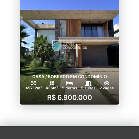
CASA / SOBRADO EM CONDOMÍNIO
457.12m²
436m²
5 dorms
5 suítes
2 vagas
R$ 6.900.000