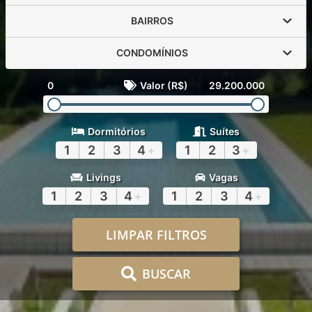
BAIRROS
CONDOMÍNIOS
0
Valor (R$)
29.200.000
Dormitórios
Suítes
1
2
3
4
+
1
2
3
+
Livings
Vagas
1
2
3
4
+
1
2
3
4
+
LIMPAR FILTROS
BUSCAR