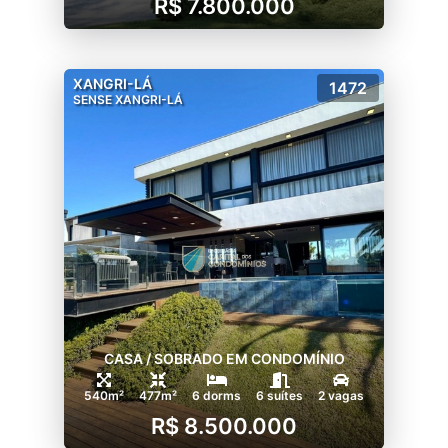
R$ 7.800.000
XANGRI-LÁ
1472
SENSE XANGRI-LÁ
CASA / SOBRADO EM CONDOMÍNIO
540m²
477m²
6 dorms
6 suítes
2 vagas
R$ 8.500.000