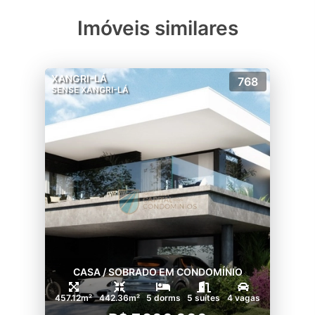
a sua visita com nossos corretores agora
mesmo!
Imóveis similares
XANGRI-LÁ
768
SENSE XANGRI-LÁ
CASA / SOBRADO EM CONDOMÍNIO
457.12m²
442.36m²
5 dorms
5 suítes
4 vagas