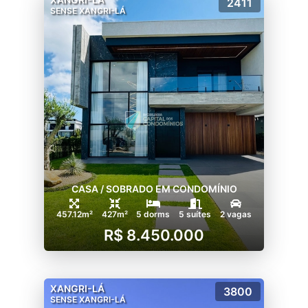
2411
SENSE XANGRI-LÁ
CASA / SOBRADO EM CONDOMÍNIO
457.12m²
427m²
5 dorms
5 suítes
2 vagas
R$ 8.450.000
XANGRI-LÁ
3800
SENSE XANGRI-LÁ