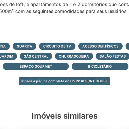
es de loft, e apartamentos de 1 e 2 dormitórios que co
2.500m² com as seguintes comodidades para seus usuários:
pada
INA
GUARITA
CIRCUITO DE TV
ACESSO DEF.FÍSICOS
 JARDIM
GÁS CENTRAL
CHURRASQUEIRA
SALÃO FESTAS
ESPAÇO GOURMET
BICICLETÁRIO
i-olímpica descoberta
Ir para a página completa do LIVIN' RESORT HOUSE
 opção comercial destacada no centro de Atlântida com 
 para venda, são 40 lojas de diferentes modelos e com toda
Imóveis similares
 comercial Inspirado na rua coberta de Gramado/RS.