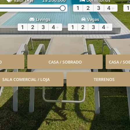
Valor (R$)
29.200.000
Dormitórios
1
2
3
4
+
1
Livings
Vagas
1
2
3
4
+
1
2
3
4
+
O
CASA / SOBRADO
CASA / S
SALA COMERCIAL / LOJA
TERRENOS