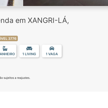
enda em XANGRI-LÁ,
ÓVEL 3776
BANHEIRO
1 LIVING
1 VAGA
o sujeitos a reajustes.