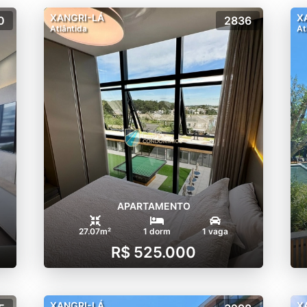
XANGRI-LÁ
X
0
2836
Atlântida
At
APARTAMENTO
27.07m²
1 dorm
1 vaga
R$ 525.000
XANGRI-LÁ
X