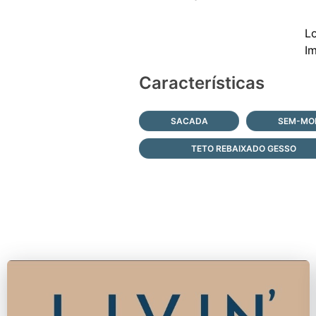
Lo
Características
SACADA
SEM-MOB
TETO REBAIXADO GESSO