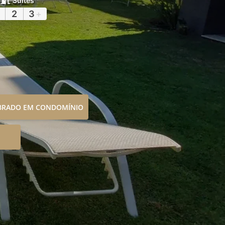
Suítes
2
3
+
OBRADO EM CONDOMÍNIO