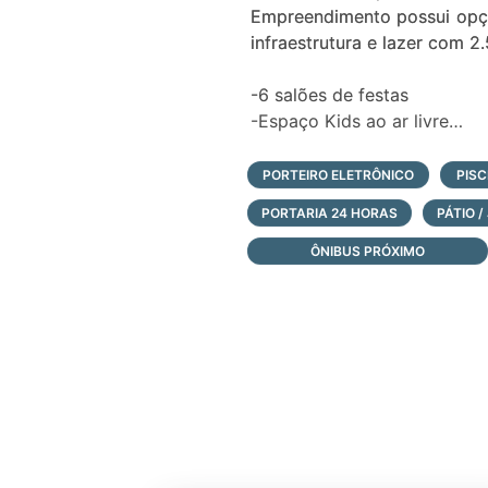
Empreendimento possui opçõ
infraestrutura e lazer com 
-6 salões de festas
-Espaço Kids ao ar livre
-Espaço Kids fechado
-Academia totalmente equi
PORTEIRO ELETRÔNICO
PISC
-Quiosque bar da piscina
PORTARIA 24 HORAS
PÁTIO /
-Lounge ao ar livre
-Sala de jogos
ÔNIBUS PRÓXIMO
-Saunas
-Ampla piscina com raia sem
-Piscina térmica coberta
O LIVIN' Street Mall é uma
pessoas e variados formatos
para o comércio, um projeto