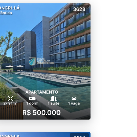
ANGRI-LÁ
3628
lântida
APARTAMENTO
27.91m²
1 dorm
1 suíte
1 vaga
R$ 500.000
ANGRI-LÁ