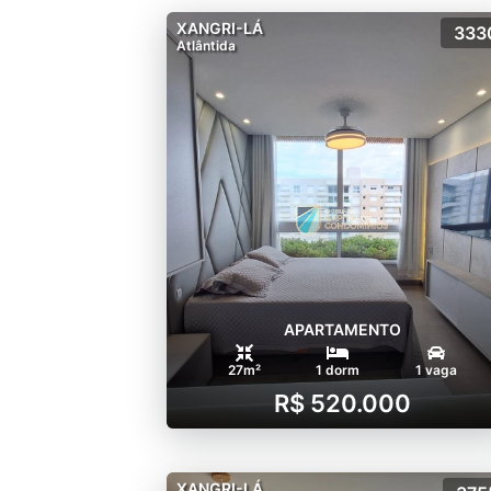
XANGRI-LÁ
333
Atlântida
APARTAMENTO
27m²
1 dorm
1 vaga
R$ 520.000
XANGRI-LÁ