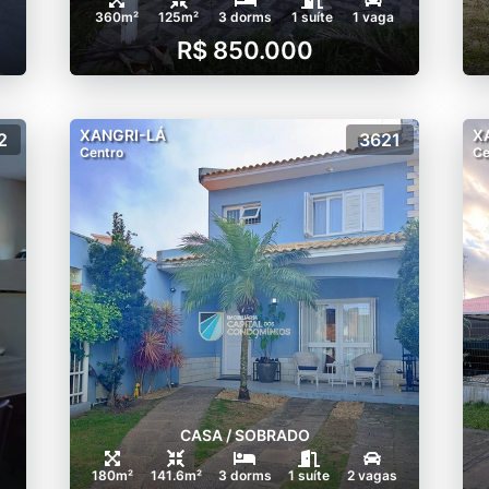
360m²
125m²
3 dorms
1 suíte
1 vaga
R$ 850.000
XANGRI-LÁ
X
2
3621
Centro
Ce
CASA / SOBRADO
180m²
141.6m²
3 dorms
1 suíte
2 vagas