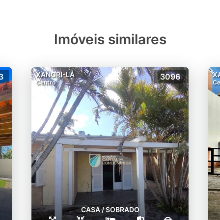
Imóveis similares
XANGRI-LÁ
X
3
3096
Centro
Ce
CASA / SOBRADO