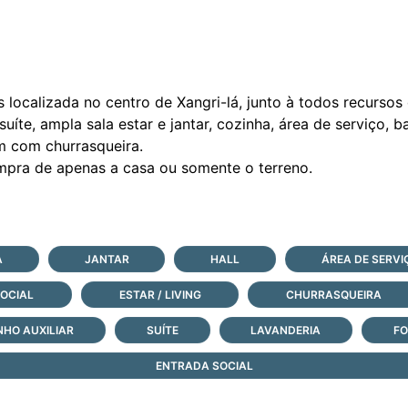
 localizada no centro de Xangri-lá, junto à todos recursos 
uíte, ampla sala estar e jantar, cozinha, área de serviço, ba
 com churrasqueira.
A
JANTAR
HALL
ÁREA DE SERVI
OCIAL
ESTAR / LIVING
CHURRASQUEIRA
NHO AUXILIAR
SUÍTE
LAVANDERIA
FO
ENTRADA SOCIAL