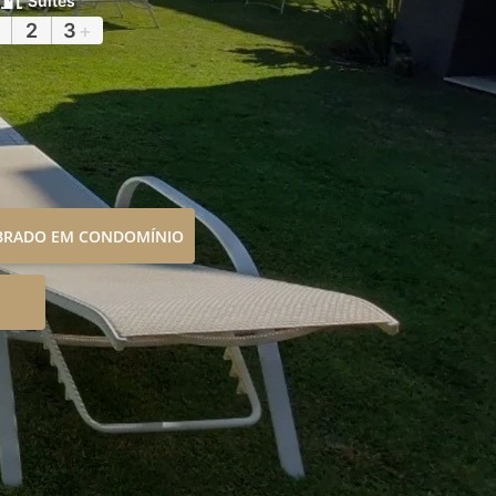
Suítes
2
3
+
OBRADO EM CONDOMÍNIO