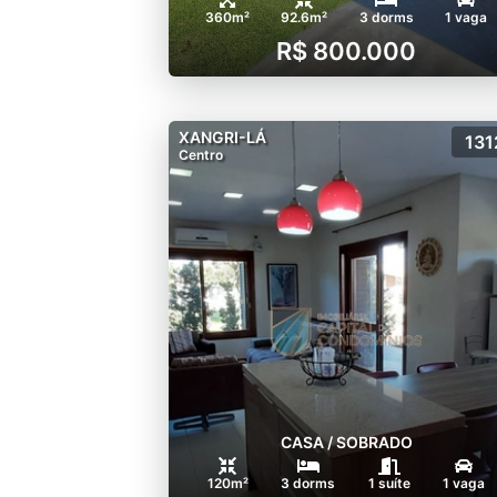
360m²
92.6m²
3 dorms
1 vaga
R$ 800.000
XANGRI-LÁ
131
Centro
CASA / SOBRADO
120m²
3 dorms
1 suíte
1 vaga