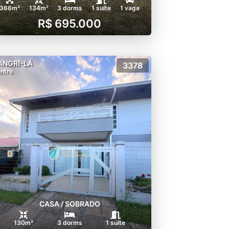
366m²
134m²
3 dorms
1 suíte
1 vaga
R$ 695.000
ANGRI-LÁ
3378
ntro
CASA / SOBRADO
130m²
3 dorms
1 suíte