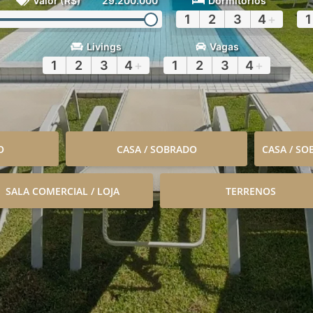
Valor (R$)
29.200.000
Dormitórios
1
2
3
4
+
1
Livings
Vagas
1
2
3
4
+
1
2
3
4
+
O
CASA / SOBRADO
CASA / S
SALA COMERCIAL / LOJA
TERRENOS