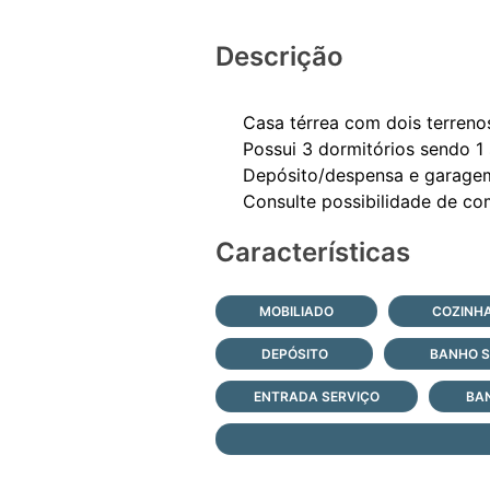
Descrição
Casa térrea com dois terrenos
Possui 3 dormitórios sendo 1 s
Depósito/despensa e garagem
Características
MOBILIADO
COZINH
DEPÓSITO
BANHO S
ENTRADA SERVIÇO
BA