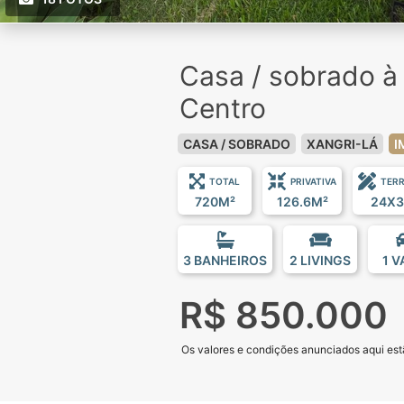
Casa / sobrado 
Centro
CASA / SOBRADO
XANGRI-LÁ
I
TOTAL
PRIVATIVA
TER
720M²
126.6M²
24X3
3 BANHEIROS
2 LIVINGS
1 
R$ 850.000
Os valores e condições anunciados aqui estã