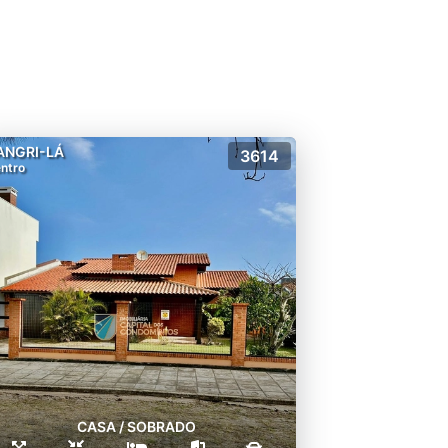
ANGRI-LÁ
3614
ntro
CASA / SOBRADO