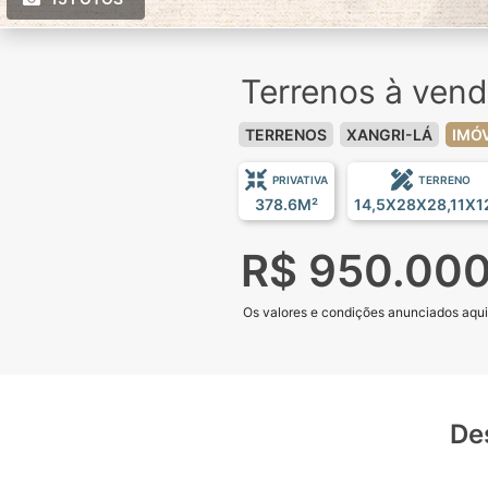
Terrenos à ven
TERRENOS
XANGRI-LÁ
IMÓ
PRIVATIVA
TERRENO
378.6M²
14,5X28X28,11X1
R$ 950.00
Os valores e condições anunciados aqui e
De