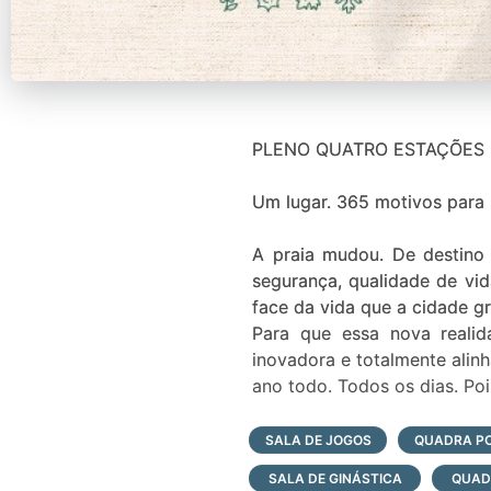
PLENO QUATRO ESTAÇÕES
Um lugar. 365 motivos para 
A praia mudou. De destino 
segurança, qualidade de vi
face da vida que a cidade g
Para que essa nova reali
inovadora e totalmente alin
ano todo. Todos os dias. Pois
BEM-VINDO AO PRIMEIRO C
SALA DE JOGOS
QUADRA PO
SALA DE GINÁSTICA
QUAD