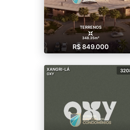
- Lago contemplativo
TERRENOS
348.35m²
R$ 849.000
XANGRI-LÁ
320
OXY