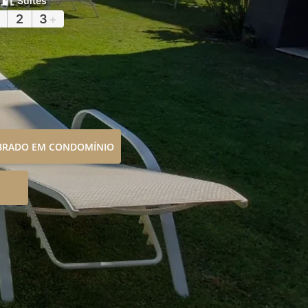
Suítes
2
3
+
OBRADO EM CONDOMÍNIO