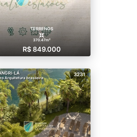
TERRENOS
370.47m²
R$ 849.000
ANGRI-LÁ
3231
ro Arquitetura brasileira