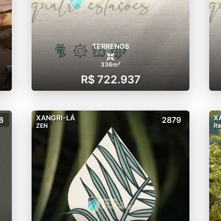
TERRENOS
336m²
R$ 722.937
XANGRI-LÁ
X
8
2879
ZEN
Ra