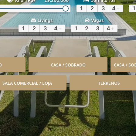
Valor (R$)
29.200.000
Dormitórios
1
2
3
4
+
1
Livings
Vagas
1
2
3
4
+
1
2
3
4
+
O
CASA / SOBRADO
CASA / S
SALA COMERCIAL / LOJA
TERRENOS