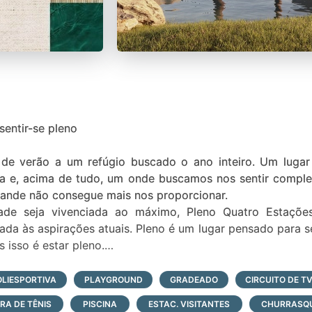
sentir-se pleno
de verão a um refúgio buscado o ano inteiro. Um lugar 
da e, acima de tudo, um onde buscamos nos sentir compl
rande não consegue mais nos proporcionar.
dade seja vivenciada ao máximo, Pleno Quatro Estaçõ
hada às aspirações atuais. Pleno é um lugar pensado para s
 isso é estar pleno.
ONDOMÍNIO DE 4 ESTAÇÕES.
LIESPORTIVA
PLAYGROUND
GRADEADO
CIRCUITO DE T
RA DE TÊNIS
PISCINA
ESTAC. VISITANTES
CHURRASQU