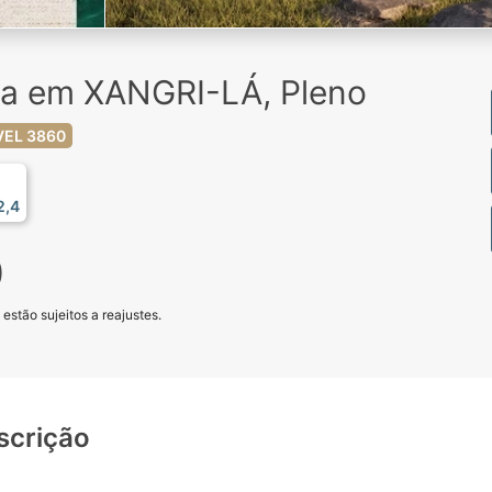
da em XANGRI-LÁ, Pleno
VEL 3860
2,4
0
stão sujeitos a reajustes.
scrição