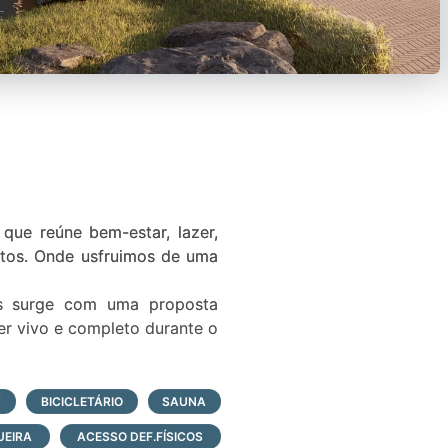
que reúne bem-estar, lazer,
etos. Onde usfruimos de uma
es surge com uma proposta
er vivo e completo durante o
V
BICICLETÁRIO
SAUNA
EIRA
ACESSO DEF.FÍSICOS