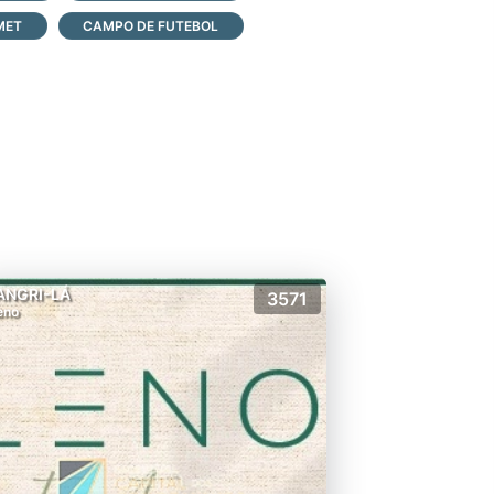
MET
CAMPO DE FUTEBOL
ANGRI-LÁ
3571
eno
s;