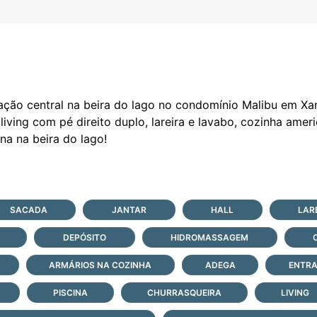
ção central na beira do lago no condomínio Malibu em Xan
, living com pé direito duplo, lareira e lavabo, cozinha am
SACADA
JANTAR
HALL
LAR
DEPÓSITO
HIDROMASSAGEM
ARMÁRIOS NA COZINHA
ADEGA
ENTRA
PISCINA
CHURRASQUEIRA
LIVING