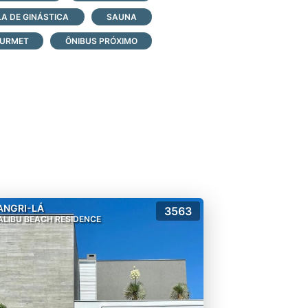
A DE GINÁSTICA
SAUNA
OURMET
ÔNIBUS PRÓXIMO
ANGRI-LÁ
3563
LIBU BEACH RESIDENCE