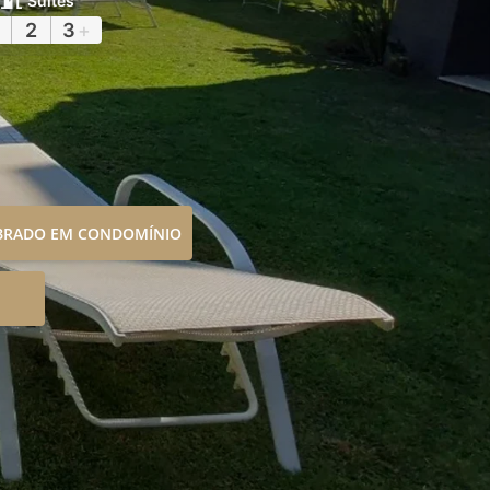
Suítes
2
3
+
OBRADO EM CONDOMÍNIO