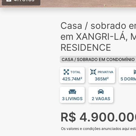
Casa / sobrado 
em XANGRI-LÁ, 
RESIDENCE
CASA / SOBRADO EM CONDOMÍNIO
TOTAL
PRIVATIVA
425.74M²
365M²
5 DOR
3 LIVINGS
2 VAGAS
R$ 4.900.00
Os valores e condições anunciados aqui estã