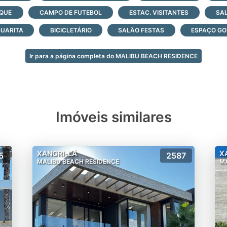
QUE
CAMPO DE FUTEBOL
ESTAC. VISITANTES
SAL
UARITA
BICICLETÁRIO
SALÃO FESTAS
ESPAÇO G
Ir para a página completa do MALIBU BEACH RESIDENCE
Imóveis similares
XANGRI-LÁ
X
5
2587
MALIBU BEACH RESIDENCE
MA