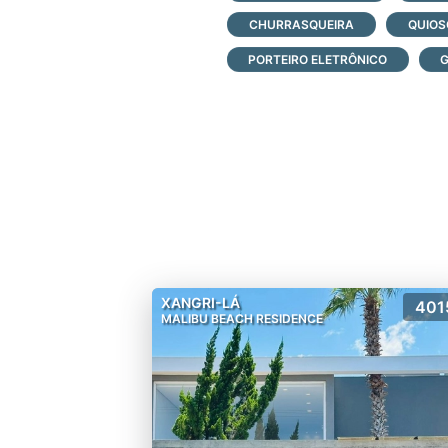
CHURRASQUEIRA
QUIOS
PORTEIRO ELETRÔNICO
G
XANGRI-LÁ
401
MALIBU BEACH RESIDENCE