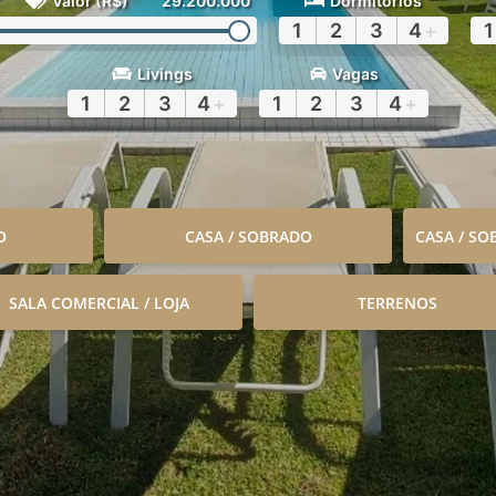
Valor (R$)
29.200.000
Dormitórios
1
2
3
4
+
1
Livings
Vagas
1
2
3
4
+
1
2
3
4
+
O
CASA / SOBRADO
CASA / S
SALA COMERCIAL / LOJA
TERRENOS