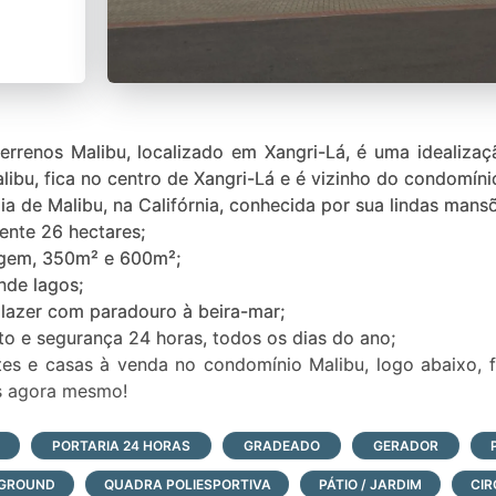
rrenos Malibu, localizado em Xangri-Lá, é uma idealiza
bu, fica no centro de Xangri-Lá e é vizinho do condomíni
ia de Malibu, na Califórnia, conhecida por sua lindas mans
ente 26 hectares;
agem, 350m² e 600m²;
nde lagos;
e lazer com paradouro à beira-mar;
o e segurança 24 horas, todos os dias do ano;
tes e casas à venda no condomínio Malibu, logo abaixo, 
es agora mesmo!
PORTARIA 24 HORAS
GRADEADO
GERADOR
GROUND
QUADRA POLIESPORTIVA
PÁTIO / JARDIM
CIR