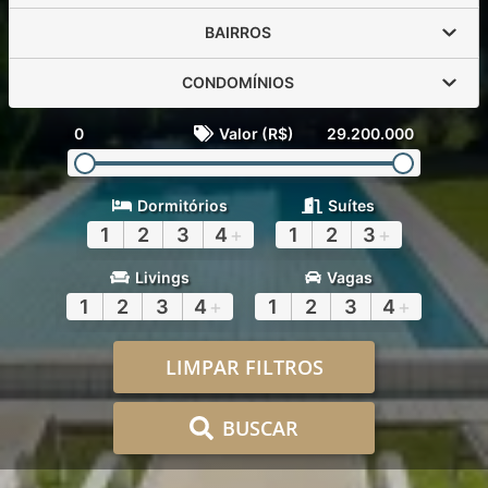
BAIRROS
CONDOMÍNIOS
0
Valor (R$)
29.200.000
Dormitórios
Suítes
1
2
3
4
+
1
2
3
+
Livings
Vagas
1
2
3
4
+
1
2
3
4
+
LIMPAR FILTROS
BUSCAR