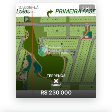
XANGRI-LÁ
2641
SANTORINI
TERRENOS
240m²
R$ 230.000