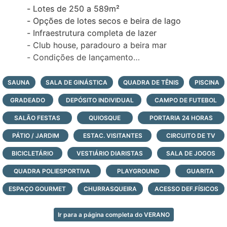
- Lotes de 250 a 589m²
- Opções de lotes secos e beira de lago
- Infraestrutura completa de lazer
- Club house, paradouro a beira mar
- Condições de lançamento
Faça seu cadastro!
SAUNA
SALA DE GINÁSTICA
QUADRA DE TÊNIS
PISCINA
GRADEADO
DEPÓSITO INDIVIDUAL
CAMPO DE FUTEBOL
SALÃO FESTAS
QUIOSQUE
PORTARIA 24 HORAS
PÁTIO / JARDIM
ESTAC. VISITANTES
CIRCUITO DE TV
BICICLETÁRIO
VESTIÁRIO DIARISTAS
SALA DE JOGOS
QUADRA POLIESPORTIVA
PLAYGROUND
GUARITA
ESPAÇO GOURMET
CHURRASQUEIRA
ACESSO DEF.FÍSICOS
Ir para a página completa do VERANO