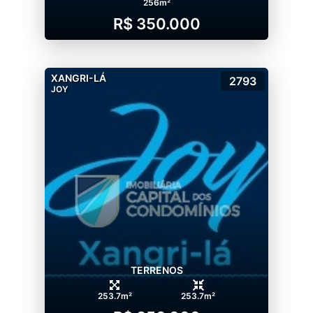
256m²
R$ 350.000
XANGRI-LÁ
2793
JOY
TERRENOS
253.7m²
253.7m²