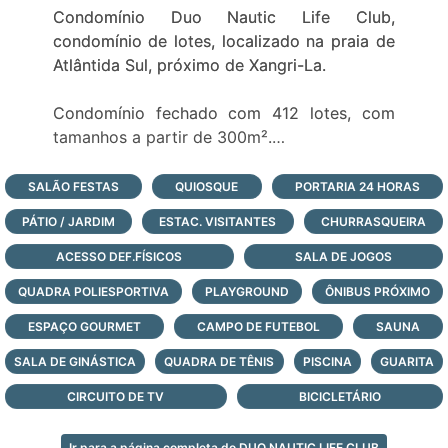
Condomínio Duo Nautic Life Club,
condomínio de lotes, localizado na praia de
Atlântida Sul, próximo de Xangri-La.
Condomínio fechado com 412 lotes, com
tamanhos a partir de 300m².
Portaria 24 hs
Clube social
SALÃO FESTAS
QUIOSQUE
PORTARIA 24 HORAS
Piscinas
PÁTIO / JARDIM
ESTAC. VISITANTES
CHURRASQUEIRA
Praia artificial
Quadras de beach tênis
ACESSO DEF.FÍSICOS
SALA DE JOGOS
Quadra poliesportiva
QUADRA POLIESPORTIVA
PLAYGROUND
ÔNIBUS PRÓXIMO
Quadra de tênis
ESPAÇO GOURMET
Acesso a lagoa
CAMPO DE FUTEBOL
SAUNA
Clube náutico
SALA DE GINÁSTICA
QUADRA DE TÊNIS
PISCINA
GUARITA
CIRCUITO DE TV
BICICLETÁRIO
Ir para a página completa do DUO NAUTIC LIFE CLUB