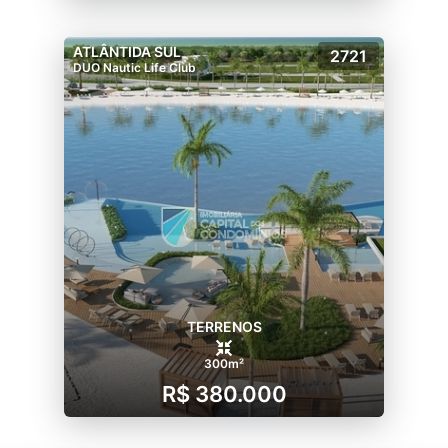
ATLÂNTIDA SUL
2721
DUO Nautic Life Club
TERRENOS
300m²
R$ 380.000