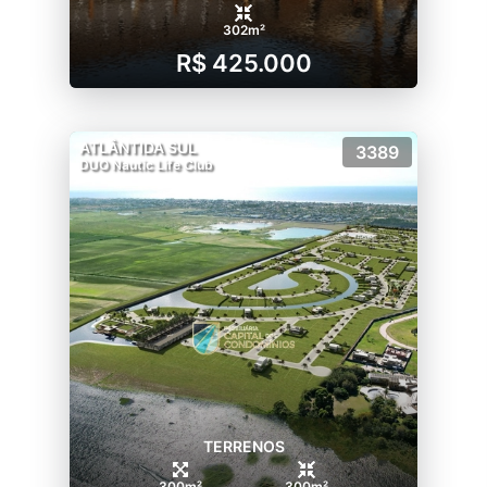
302m²
R$ 425.000
ATLÂNTIDA SUL
3389
DUO Nautic Life Club
TERRENOS
300m²
300m²