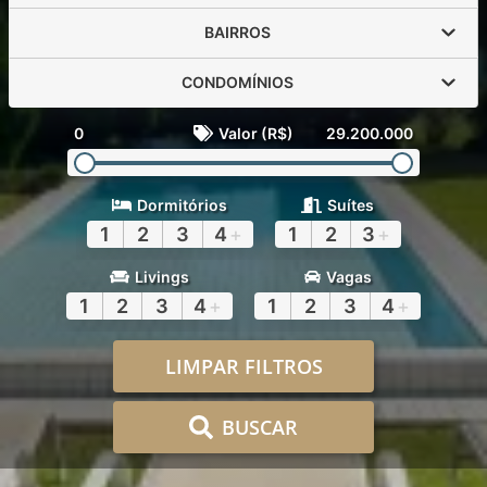
BAIRROS
CONDOMÍNIOS
0
Valor (R$)
29.200.000
Dormitórios
Suítes
1
2
3
4
+
1
2
3
+
Livings
Vagas
1
2
3
4
+
1
2
3
4
+
LIMPAR FILTROS
BUSCAR