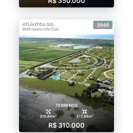
R$ 350.000
ATLÂNTIDA SUL
3946
DUO Nautic Life Club
TERRENOS
315.84m²
315.84m²
R$ 310.000