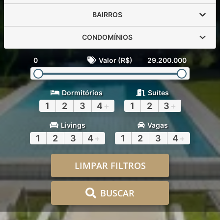
BAIRROS
CONDOMÍNIOS
0
Valor (R$)
29.200.000
Dormitórios
Suítes
1
2
3
4
+
1
2
3
+
Livings
Vagas
1
2
3
4
+
1
2
3
4
+
LIMPAR FILTROS
BUSCAR