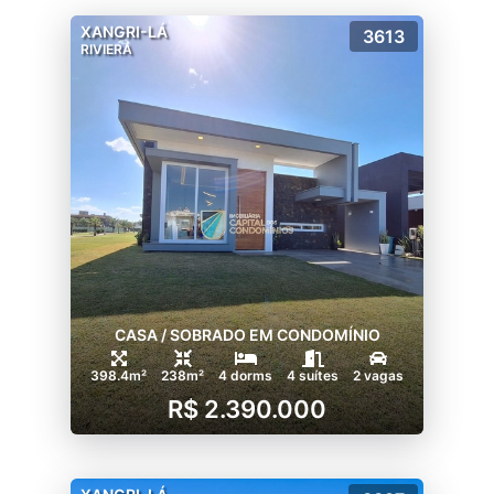
Portuguesa;
- Arquitetura mediterrânea;
XANGRI-LÁ
3613
RIVIERA
- Salão gourmet com churrasqueira;
- Estar social;
- Varanda com deck pergolado;
- Solarium;
- Piso superior com sala de jogos e terraço;
- Quiosque;
- Playground diferenciado;
- 3 casas do Tarzan;
- 1 barco pirata;
- Ampla área para contemplação e banhos
de sol junto aos espelhos dágua;
CASA / SOBRADO EM CONDOMÍNIO
- Espaços de convivência sob pergolados;
- 3 ambientes de estar próximos ao clube de
398.4m²
238m²
4 dorms
4 suítes
2 vagas
tênis;
R$ 2.390.000
- 4 ambientes de estar com pergolados pelo
condomínio;
- portaria com monitoramento e segurança