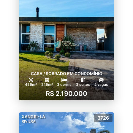
CASA / SOBRADO EM CONDOMÍNIO
456m²
245m²
3 dorms
3 suítes
2 vagas
R$ 2.190.000
XANGRI-LÁ
3726
RIVIERA