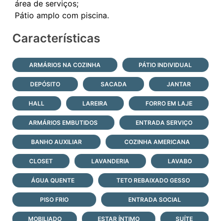
área de serviços;
Características
ARMÁRIOS NA COZINHA
PÁTIO INDIVIDUAL
DEPÓSITO
SACADA
JANTAR
HALL
LAREIRA
FORRO EM LAJE
ARMÁRIOS EMBUTIDOS
ENTRADA SERVIÇO
BANHO AUXILIAR
COZINHA AMERICANA
CLOSET
LAVANDERIA
LAVABO
ÁGUA QUENTE
TETO REBAIXADO GESSO
PISO FRIO
ENTRADA SOCIAL
MOBILIADO
ESTAR ÍNTIMO
SUÍTE