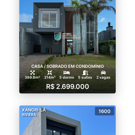
CASA / SOBRADO EM CONDOMÍNIO
369.6m²
214m²
5 dorms
5 suítes
2 vagas
R$ 2.699.000
XANGRI-LÁ
1600
RIVIERA