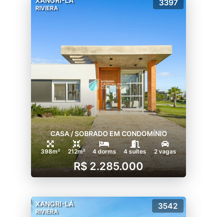
XANGRI-LÁ
3397
24 horas, todos os dias do ano;
RIVIERA
Veja todas as opções de lotes e casas à
venda no condomínio Riviera, logo abaixo,
faça contato e saiba mais!
CASA / SOBRADO EM CONDOMÍNIO
398m²
212m²
4 dorms
4 suítes
2 vagas
R$ 2.285.000
XANGRI-LÁ
3542
RIVIERA