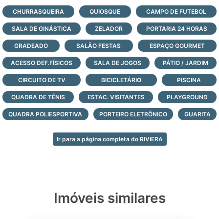
- infraestrutura completa de lazer com
CHURRASQUEIRA
QUIOSQUE
CAMPO DE FUTEBOL
paradouro à beira-mar;
SALA DE GINÁSTICA
ZELADOR
PORTARIA 24 HORAS
- 2 ambientes de estar;
- Espaço de jogos;
GRADEADO
SALÃO FESTAS
ESPAÇO GOURMET
- Fitness;
ACESSO DEF.FÍSICOS
SALA DE JOGOS
PÁTIO / JARDIM
- Cof fee Bar;
CIRCUITO DE TV
- Piscina aquecida com spa;
BICICLETÁRIO
PISCINA
- Piscinas externas, adulto e infantil;
QUADRA DE TÊNIS
ESTAC. VISITANTES
PLAYGROUND
- 4 quadras de tênis, sendo 2 em ginásio
QUADRA POLIESPORTIVA
PORTEIRO ELETRÔNICO
GUARITA
fechado;
- Club de Tênis: anexo social com
churrasqueira, vestiários e pergolados;
Ir para a página completa do RIVIERA
- 1 quadra poliesportiva;
- 3 quadras de futebol infantil em grama;
- 1 quadra de futebol 7 em grama padrão
FIFA;
Imóveis similares
- 1 quadra de paddle;
- Caminhódromo com 1200m em pedra