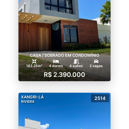
CASA / SOBRADO EM CONDOMÍNIO
183.25m²
4 dorms
4 suítes
2 vagas
R$ 2.390.000
XANGRI-LÁ
2514
RIVIERA