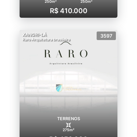
250m²
250m²
R$ 410.000
XANGRI-LÁ
3597
Raro Arquitetura brasileira
TERRENOS
275m²