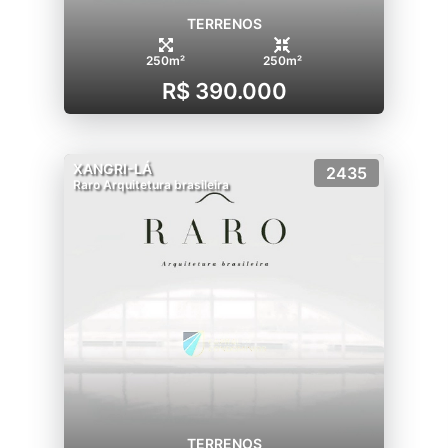
TERRENOS
250m²
250m²
R$ 390.000
XANGRI-LÁ
2435
Raro Arquitetura brasileira
TERRENOS