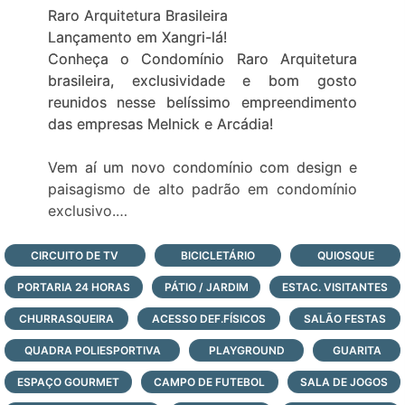
Raro Arquitetura Brasileira
Lançamento em Xangri-lá!
Conheça o Condomínio Raro Arquitetura
brasileira, exclusividade e bom gosto
reunidos nesse belíssimo empreendimento
das empresas Melnick e Arcádia!
Vem aí um novo condomínio com design e
paisagismo de alto padrão em condomínio
exclusivo.
Raro Arquitetura Brasileira é um
CIRCUITO DE TV
BICICLETÁRIO
QUIOSQUE
empreendimento com a combinação
PORTARIA 24 HORAS
PÁTIO / JARDIM
ESTAC. VISITANTES
perfeita entre a harmonia e o design
contemporâneo mesclados a um e
CHURRASQUEIRA
ACESSO DEF.FÍSICOS
SALÃO FESTAS
paisagismo exuberante, o testemunho de
QUADRA POLIESPORTIVA
PLAYGROUND
GUARITA
beleza da arquitetura brasileira
ESPAÇO GOURMET
contemporânea, onde o design se entrelaça
CAMPO DE FUTEBOL
SALA DE JOGOS