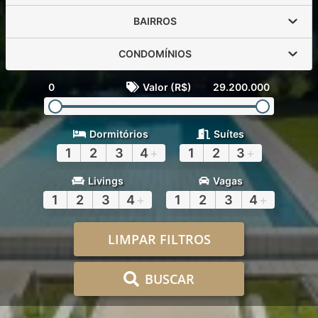
BAIRROS
CONDOMÍNIOS
0
Valor (R$)
29.200.000
Dormitórios
Suítes
1
2
3
4
+
1
2
3
+
Livings
Vagas
1
2
3
4
+
1
2
3
4
+
LIMPAR FILTROS
BUSCAR