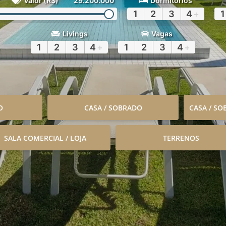
Valor (R$)
29.200.000
Dormitórios
1
2
3
4
+
1
Livings
Vagas
1
2
3
4
+
1
2
3
4
+
O
CASA / SOBRADO
CASA / S
SALA COMERCIAL / LOJA
TERRENOS