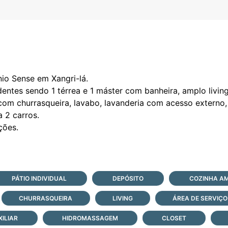
io Sense em Xangri-lá.
ntes sendo 1 térrea e 1 máster com banheira, amplo living
com churrasqueira, lavabo, lavanderia com acesso externo,
a 2 carros.
PÁTIO INDIVIDUAL
DEPÓSITO
COZINHA A
CHURRASQUEIRA
LIVING
ÁREA DE SERVIÇO
ILIAR
HIDROMASSAGEM
CLOSET