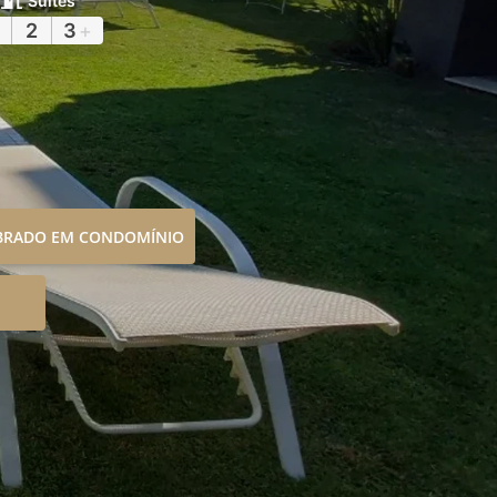
Suítes
2
3
+
OBRADO EM CONDOMÍNIO