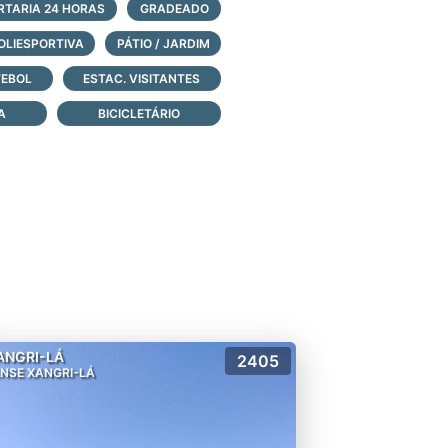
RTARIA 24 HORAS
GRADEADO
OLIESPORTIVA
PÁTIO / JARDIM
TEBOL
ESTAC. VISITANTES
A
BICICLETÁRIO
ANGRI-LÁ
2405
NSE XANGRI-LÁ