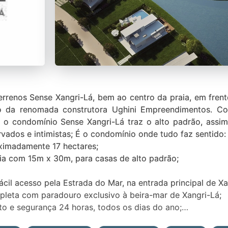
rrenos Sense Xangri-Lá, bem ao centro da praia, em fren
o da renomada construtora Ughini Empreendimentos. Com
 o condomínio Sense Xangri-Lá traz o alto padrão, assi
ados e intimistas; É o condomínio onde tudo faz sentido:
ximadamente 17 hectares;
ria com 15m x 30m, para casas de alto padrão;
fácil acesso pela Estrada do Mar, na entrada principal de Xa
ompleta com paradouro exclusivo à beira-mar de Xangri-Lá;
o e segurança 24 horas, todos os dias do ano;
es e casas à venda neste maravilhoso condomínio fechado,