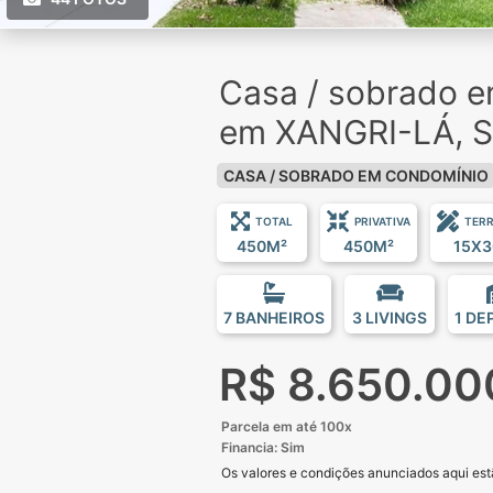
Casa / sobrado 
em XANGRI-LÁ, 
CASA / SOBRADO EM CONDOMÍNIO
TOTAL
PRIVATIVA
TER
450M²
450M²
15X3
7 BANHEIROS
3 LIVINGS
1 DE
R$ 8.650.00
Parcela em até 100x
Financia: Sim
Os valores e condições anunciados aqui estã