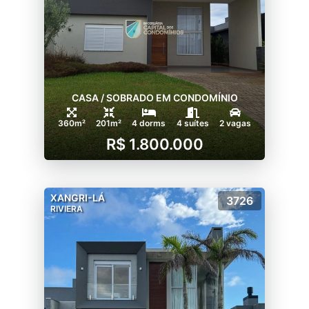
CASA / SOBRADO EM CONDOMÍNIO
360m²
201m²
4 dorms
4 suítes
2 vagas
R$ 1.800.000
XANGRI-LÁ
3726
RIVIERA