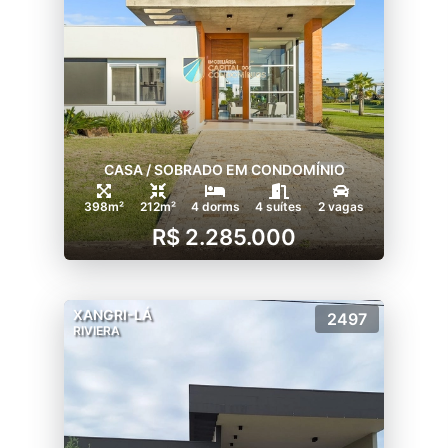
CASA / SOBRADO EM CONDOMÍNIO
398m²
212m²
4 dorms
4 suítes
2 vagas
R$ 2.285.000
XANGRI-LÁ
2497
RIVIERA