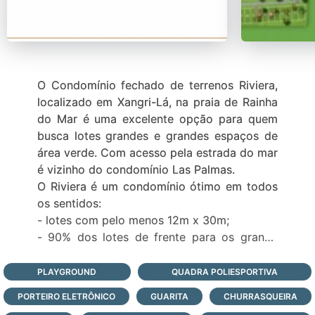
O Condomínio fechado de terrenos Riviera,
localizado em Xangri-Lá, na praia de Rainha
do Mar é uma excelente opção para quem
busca lotes grandes e grandes espaços de
área verde. Com acesso pela estrada do mar
é vizinho do condomínio Las Palmas.
O Riviera é um condomínio ótimo em todos
os sentidos:
- lotes com pelo menos 12m x 30m;
- 90% dos lotes de frente para os grande
lagos;
- infraestrutura completa de lazer com
PLAYGROUND
QUADRA POLIESPORTIVA
paradouro à beira-mar;
PORTEIRO ELETRÔNICO
GUARITA
CHURRASQUEIRA
- 2 ambientes de estar;