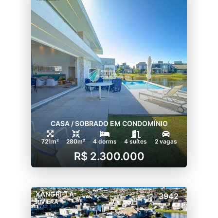
- Varanda com deck pergolado;
- Solarium;
- Piso superior com sala de jogos e terraço;
- Quiosque;
- Playground diferenciado;
- 3 casas do Tarzan;
- 1 barco pirata;
- Ampla área para contemplação e banhos
de sol junto aos espelhos dágua;
- Espaços de convivência sob pergolados;
CASA / SOBRADO EM CONDOMÍNIO
- 3 ambientes de estar próximos ao clube de
tênis;
721m²
280m²
4 dorms
4 suítes
2 vagas
- 4 ambientes de estar com pergolados pelo
R$ 2.300.000
condomínio;
- portaria com monitoramento e segurança
24 horas, todos os dias do ano;
XANGRI-LÁ
Veja todas as opções de lotes e casas à
3942
RIVIERA
venda no condomínio Riviera, logo abaixo,