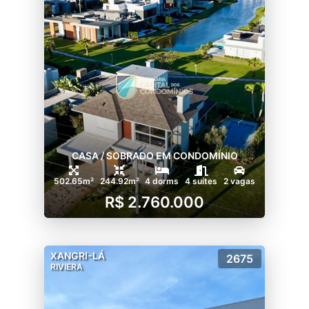
faça contato e saiba mais!
CASA / SOBRADO EM CONDOMÍNIO
502.65m²
244.92m²
4 dorms
4 suítes
2 vagas
R$ 2.760.000
XANGRI-LÁ
2675
RIVIERA