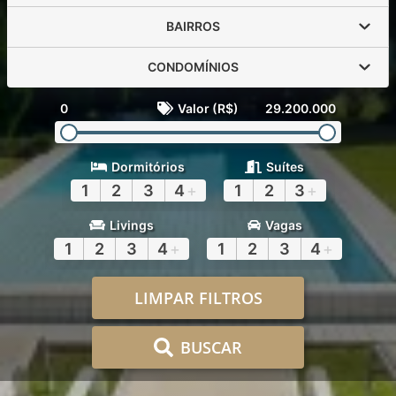
BAIRROS
CONDOMÍNIOS
0
Valor (R$)
29.200.000
Dormitórios
Suítes
1
2
3
4
+
1
2
3
+
Livings
Vagas
1
2
3
4
+
1
2
3
4
+
LIMPAR FILTROS
BUSCAR