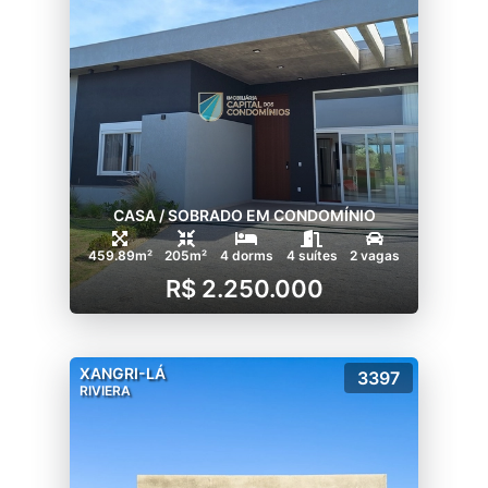
CASA / SOBRADO EM CONDOMÍNIO
459.89m²
205m²
4 dorms
4 suítes
2 vagas
R$ 2.250.000
XANGRI-LÁ
3397
RIVIERA