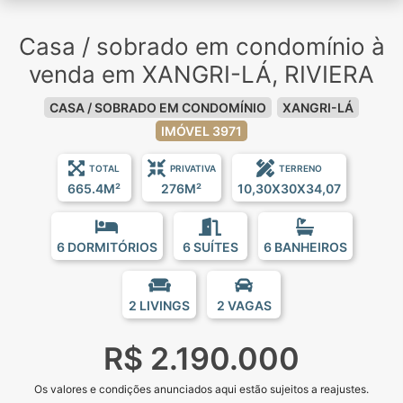
Casa / sobrado em condomínio à
venda em XANGRI-LÁ, RIVIERA
CASA / SOBRADO EM CONDOMÍNIO
XANGRI-LÁ
IMÓVEL 3971
TOTAL
PRIVATIVA
TERRENO
665.4M²
276M²
10,30X30X34,07
6 DORMITÓRIOS
6 SUÍTES
6 BANHEIROS
2 LIVINGS
2 VAGAS
R$ 2.190.000
Os valores e condições anunciados aqui estão sujeitos a reajustes.